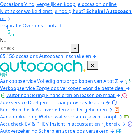
Occasions
Vind, vergelijk en koop je occasion online
Niet zeker welke dienst je nodig hebt?
Schakel Autocoach
in
Inspiratie
Over ons
Contact
NL
85.156
occasions
Autocoach inschakelen
Aankoopservice
Volledig ontzorgd kopen van A tot Z
Verkoopservice
Zorgeloos verkopen voor de beste deal
Autofinanciering
Financieren en leasen op maat
Zoekservice
Doelgericht naar jouw ideale auto
Kentekencheck
Autoverleden zonder geheimen
Aankoopkeuring
Weten wat voor auto je écht koopt
Accucheck EV & PHEV
Inzicht in accustaat en rijbereik
Autoverzekering
Scherp en zorgeloos verzekerd