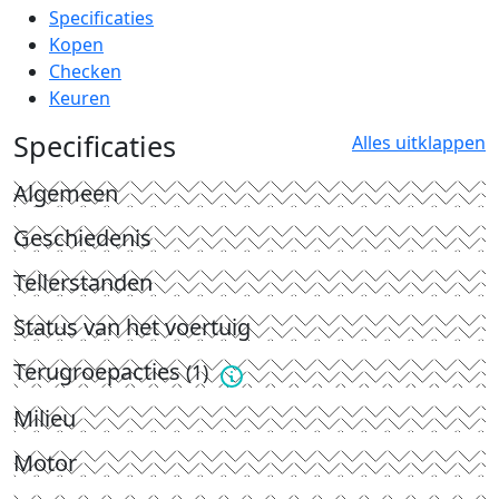
Specificaties
Kopen
Checken
Keuren
Specificaties
Alles uitklappen
Algemeen
Geschiedenis
Tellerstanden
Status van het voertuig
Terugroepacties
(1)
Milieu
Motor