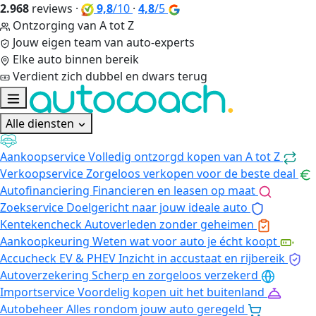
2.968
reviews
·
9,8
/10
·
4,8
/5
Ontzorging van A tot Z
Jouw eigen team van auto-experts
Elke auto binnen bereik
Verdient zich dubbel en dwars terug
Alle diensten
Aankoopservice
Volledig ontzorgd kopen van A tot Z
Verkoopservice
Zorgeloos verkopen voor de beste deal
Autofinanciering
Financieren en leasen op maat
Zoekservice
Doelgericht naar jouw ideale auto
Kentekencheck
Autoverleden zonder geheimen
Aankoopkeuring
Weten wat voor auto je écht koopt
Accucheck EV & PHEV
Inzicht in accustaat en rijbereik
Autoverzekering
Scherp en zorgeloos verzekerd
Importservice
Voordelig kopen uit het buitenland
Autobeheer
Alles rondom jouw auto geregeld