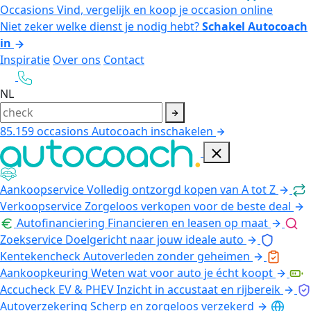
Occasions
Vind, vergelijk en koop je occasion online
Niet zeker welke dienst je nodig hebt?
Schakel Autocoach
in
Inspiratie
Over ons
Contact
NL
85.159
occasions
Autocoach inschakelen
Aankoopservice
Volledig ontzorgd kopen van A tot Z
Verkoopservice
Zorgeloos verkopen voor de beste deal
Autofinanciering
Financieren en leasen op maat
Zoekservice
Doelgericht naar jouw ideale auto
Kentekencheck
Autoverleden zonder geheimen
Aankoopkeuring
Weten wat voor auto je écht koopt
Accucheck EV & PHEV
Inzicht in accustaat en rijbereik
Autoverzekering
Scherp en zorgeloos verzekerd