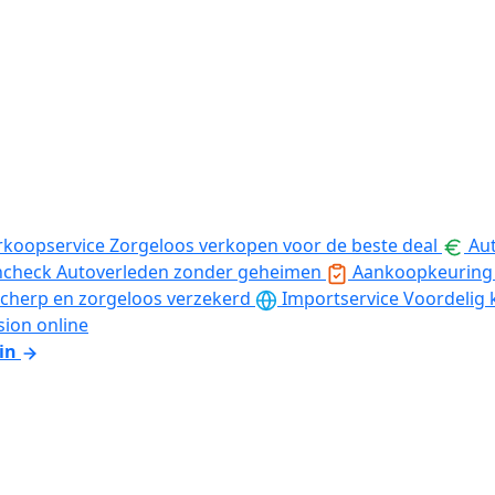
rkoopservice
Zorgeloos verkopen voor de beste deal
Aut
ncheck
Autoverleden zonder geheimen
Aankoopkeuring
cherp en zorgeloos verzekerd
Importservice
Voordelig 
sion online
in