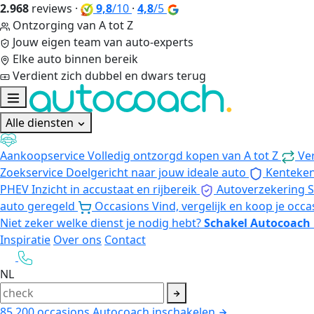
2.968
reviews
·
9,8
/10
·
4,8
/5
Ontzorging van A tot Z
Jouw eigen team van auto-experts
Elke auto binnen bereik
Verdient zich dubbel en dwars terug
Alle diensten
Aankoopservice
Volledig ontzorgd kopen van A tot Z
Ve
Zoekservice
Doelgericht naar jouw ideale auto
Kenteke
PHEV
Inzicht in accustaat en rijbereik
Autoverzekering
S
auto geregeld
Occasions
Vind, vergelijk en koop je occa
Niet zeker welke dienst je nodig hebt?
Schakel Autocoach 
Inspiratie
Over ons
Contact
NL
85.200
occasions
Autocoach inschakelen