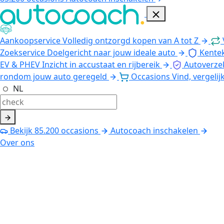
Aankoopservice
Volledig ontzorgd kopen van A tot Z
Zoekservice
Doelgericht naar jouw ideale auto
Kente
EV & PHEV
Inzicht in accustaat en rijbereik
Autoverze
rondom jouw auto geregeld
Occasions
Vind, vergelij
NL
Bekijk
85.200
occasions
Autocoach inschakelen
Over ons