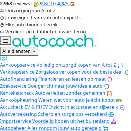
2.968
reviews
·
9,8
/10
·
4,8
/5
Ontzorging van A tot Z
Jouw eigen team van auto-experts
Elke auto binnen bereik
Verdient zich dubbel en dwars terug
Alle diensten
Aankoopservice
Volledig ontzorgd kopen van A tot Z
Verkoopservice
Zorgeloos verkopen voor de beste deal
Autofinanciering
Financieren en leasen op maat
Zoekservice
Doelgericht naar jouw ideale auto
Kentekencheck
Autoverleden zonder geheimen
Aankoopkeuring
Weten wat voor auto je écht koopt
Accucheck EV & PHEV
Inzicht in accustaat en rijbereik
Autoverzekering
Scherp en zorgeloos verzekerd
Importservice
Voordelig kopen uit het buitenland
Autobeheer
Alles rondom jouw auto geregeld