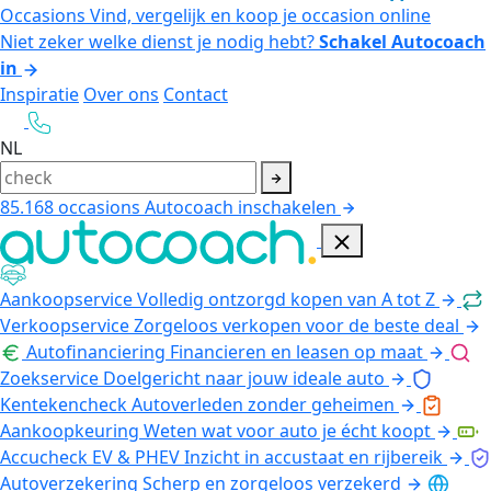
Occasions
Vind, vergelijk en koop je occasion online
Niet zeker welke dienst je nodig hebt?
Schakel Autocoach
in
Inspiratie
Over ons
Contact
NL
85.168
occasions
Autocoach inschakelen
Aankoopservice
Volledig ontzorgd kopen van A tot Z
Verkoopservice
Zorgeloos verkopen voor de beste deal
Autofinanciering
Financieren en leasen op maat
Zoekservice
Doelgericht naar jouw ideale auto
Kentekencheck
Autoverleden zonder geheimen
Aankoopkeuring
Weten wat voor auto je écht koopt
Accucheck EV & PHEV
Inzicht in accustaat en rijbereik
Autoverzekering
Scherp en zorgeloos verzekerd