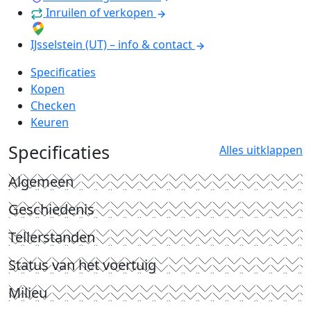
Inruilen of verkopen
IJsselstein (UT) – info & contact
Specificaties
Kopen
Checken
Keuren
Specificaties
Alles uitklappen
Algemeen
Geschiedenis
Tellerstanden
Status van het voertuig
Milieu