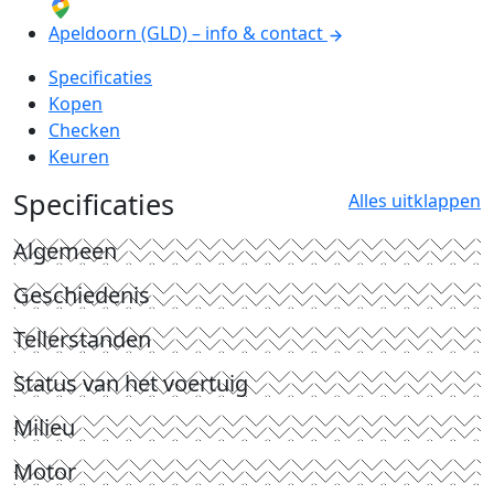
Apeldoorn (GLD) – info & contact
Specificaties
Kopen
Checken
Keuren
Specificaties
Alles uitklappen
Algemeen
Geschiedenis
Tellerstanden
Status van het voertuig
Milieu
Motor