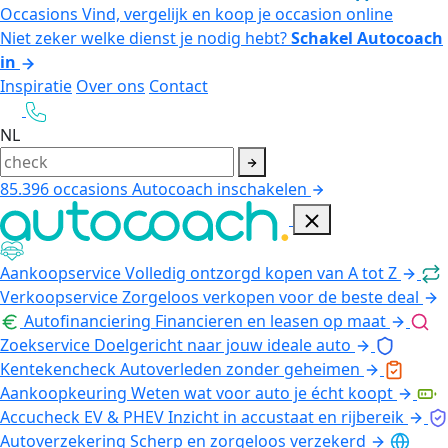
Occasions
Vind, vergelijk en koop je occasion online
Niet zeker welke dienst je nodig hebt?
Schakel Autocoach
in
Inspiratie
Over ons
Contact
NL
85.396
occasions
Autocoach inschakelen
Aankoopservice
Volledig ontzorgd kopen van A tot Z
Verkoopservice
Zorgeloos verkopen voor de beste deal
Autofinanciering
Financieren en leasen op maat
Zoekservice
Doelgericht naar jouw ideale auto
Kentekencheck
Autoverleden zonder geheimen
Aankoopkeuring
Weten wat voor auto je écht koopt
Accucheck EV & PHEV
Inzicht in accustaat en rijbereik
Autoverzekering
Scherp en zorgeloos verzekerd