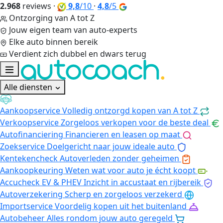
2.968
reviews
·
9,8
/10
·
4,8
/5
Ontzorging van A tot Z
Jouw eigen team van auto-experts
Elke auto binnen bereik
Verdient zich dubbel en dwars terug
Alle diensten
Aankoopservice
Volledig ontzorgd kopen van A tot Z
Verkoopservice
Zorgeloos verkopen voor de beste deal
Autofinanciering
Financieren en leasen op maat
Zoekservice
Doelgericht naar jouw ideale auto
Kentekencheck
Autoverleden zonder geheimen
Aankoopkeuring
Weten wat voor auto je écht koopt
Accucheck EV & PHEV
Inzicht in accustaat en rijbereik
Autoverzekering
Scherp en zorgeloos verzekerd
Importservice
Voordelig kopen uit het buitenland
Autobeheer
Alles rondom jouw auto geregeld