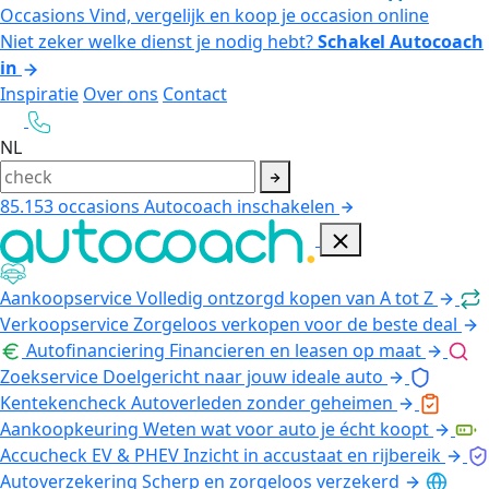
Occasions
Vind, vergelijk en koop je occasion online
Niet zeker welke dienst je nodig hebt?
Schakel Autocoach
in
Inspiratie
Over ons
Contact
NL
85.153
occasions
Autocoach inschakelen
Aankoopservice
Volledig ontzorgd kopen van A tot Z
Verkoopservice
Zorgeloos verkopen voor de beste deal
Autofinanciering
Financieren en leasen op maat
Zoekservice
Doelgericht naar jouw ideale auto
Kentekencheck
Autoverleden zonder geheimen
Aankoopkeuring
Weten wat voor auto je écht koopt
Accucheck EV & PHEV
Inzicht in accustaat en rijbereik
Autoverzekering
Scherp en zorgeloos verzekerd