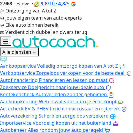
2.968
reviews
·
9,8
/10
·
4,8
/5
Ontzorging van A tot Z
Jouw eigen team van auto-experts
Elke auto binnen bereik
Verdient zich dubbel en dwars terug
Alle diensten
Aankoopservice
Volledig ontzorgd kopen van A tot Z
Verkoopservice
Zorgeloos verkopen voor de beste deal
Autofinanciering
Financieren en leasen op maat
Zoekservice
Doelgericht naar jouw ideale auto
Kentekencheck
Autoverleden zonder geheimen
Aankoopkeuring
Weten wat voor auto je écht koopt
Accucheck EV & PHEV
Inzicht in accustaat en rijbereik
Autoverzekering
Scherp en zorgeloos verzekerd
Importservice
Voordelig kopen uit het buitenland
Autobeheer
Alles rondom jouw auto geregeld