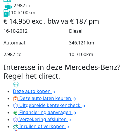
2.987 cc
10 l/100km
€
14.950
excl. btw
va
€
187
pm
16-10-2012
Diesel
Automaat
346.121 km
2.987 cc
10 l/100km
Interesse in deze Mercedes-Benz?
Regel het direct
.
Deze auto kopen
Deze auto laten keuren
Uitgebreide kentekencheck
Financiering aanvragen
Verzekering afsluiten
Inruilen of verkopen