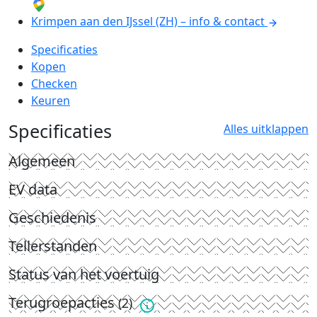
Krimpen aan den IJssel (ZH) – info & contact
Specificaties
Kopen
Checken
Keuren
Specificaties
Alles uitklappen
Algemeen
EV data
Geschiedenis
Tellerstanden
Status van het voertuig
Terugroepacties
(2)