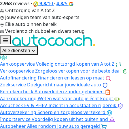
2.968
reviews
·
9,8
/10
·
4,8
/5
Ontzorging van A tot Z
Jouw eigen team van auto-experts
Elke auto binnen bereik
Verdient zich dubbel en dwars terug
Alle diensten
Aankoopservice
Volledig ontzorgd kopen van A tot Z
Verkoopservice
Zorgeloos verkopen voor de beste deal
Autofinanciering
Financieren en leasen op maat
Zoekservice
Doelgericht naar jouw ideale auto
Kentekencheck
Autoverleden zonder geheimen
Aankoopkeuring
Weten wat voor auto je écht koopt
Accucheck EV & PHEV
Inzicht in accustaat en rijbereik
Autoverzekering
Scherp en zorgeloos verzekerd
Importservice
Voordelig kopen uit het buitenland
Autobeheer
Alles rondom jouw auto geregeld