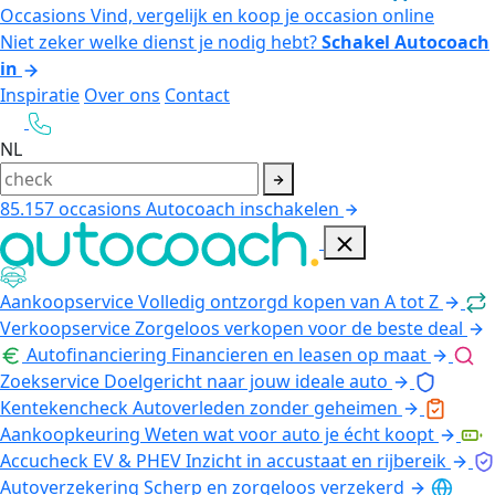
Occasions
Vind, vergelijk en koop je occasion online
Niet zeker welke dienst je nodig hebt?
Schakel Autocoach
in
Inspiratie
Over ons
Contact
NL
85.157
occasions
Autocoach inschakelen
Aankoopservice
Volledig ontzorgd kopen van A tot Z
Verkoopservice
Zorgeloos verkopen voor de beste deal
Autofinanciering
Financieren en leasen op maat
Zoekservice
Doelgericht naar jouw ideale auto
Kentekencheck
Autoverleden zonder geheimen
Aankoopkeuring
Weten wat voor auto je écht koopt
Accucheck EV & PHEV
Inzicht in accustaat en rijbereik
Autoverzekering
Scherp en zorgeloos verzekerd