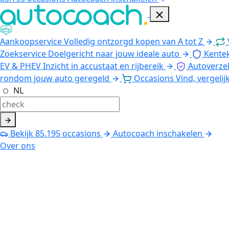
Aankoopservice
Volledig ontzorgd kopen van A tot Z
Zoekservice
Doelgericht naar jouw ideale auto
Kente
EV & PHEV
Inzicht in accustaat en rijbereik
Autoverze
rondom jouw auto geregeld
Occasions
Vind, vergelij
NL
Bekijk
85.195
occasions
Autocoach inschakelen
Over ons