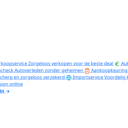
rkoopservice
Zorgeloos verkopen voor de beste deal
Aut
ncheck
Autoverleden zonder geheimen
Aankoopkeuring
cherp en zorgeloos verzekerd
Importservice
Voordelig 
sion online
in