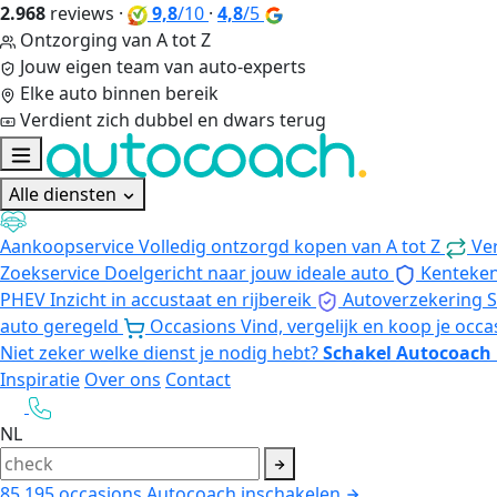
2.968
reviews
·
9,8
/10
·
4,8
/5
Ontzorging van A tot Z
Jouw eigen team van auto-experts
Elke auto binnen bereik
Verdient zich dubbel en dwars terug
Alle diensten
Aankoopservice
Volledig ontzorgd kopen van A tot Z
Ve
Zoekservice
Doelgericht naar jouw ideale auto
Kenteke
PHEV
Inzicht in accustaat en rijbereik
Autoverzekering
S
auto geregeld
Occasions
Vind, vergelijk en koop je occa
Niet zeker welke dienst je nodig hebt?
Schakel Autocoach 
Inspiratie
Over ons
Contact
NL
85.195
occasions
Autocoach inschakelen