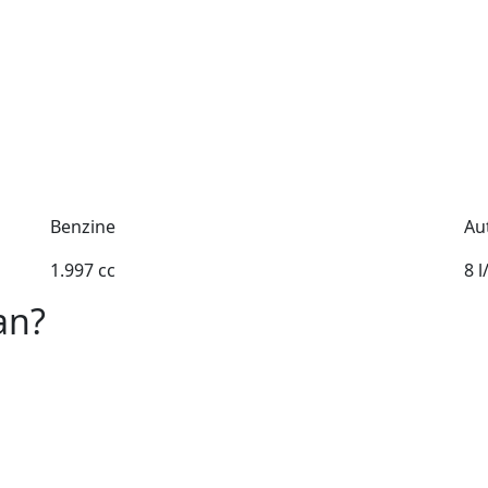
Benzine
Au
1.997 cc
8 
an?