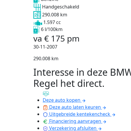
Handgeschakeld
290.008 km
1.597 cc
6 l/100km
va
€
175
pm
30-11-2007
290.008 km
Interesse in deze BM
Regel het direct
.
Deze auto kopen
Deze auto laten keuren
Uitgebreide kentekencheck
Financiering aanvragen
Verzekering afsluiten