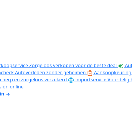
rkoopservice
Zorgeloos verkopen voor de beste deal
Aut
ncheck
Autoverleden zonder geheimen
Aankoopkeuring
cherp en zorgeloos verzekerd
Importservice
Voordelig 
sion online
in