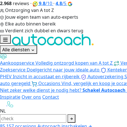
2.968
reviews
·
9,8
/10
·
4,8
/5
Ontzorging van A tot Z
Jouw eigen team van auto-experts
Elke auto binnen bereik
Verdient zich dubbel en dwars terug
Alle diensten
Aankoopservice
Volledig ontzorgd kopen van A tot Z
Ve
Zoekservice
Doelgericht naar jouw ideale auto
Kenteke
PHEV
Inzicht in accustaat en rijbereik
Autoverzekering
S
auto geregeld
Occasions
Vind, vergelijk en koop je occa
Niet zeker welke dienst je nodig hebt?
Schakel Autocoach 
Inspiratie
Over ons
Contact
NL
85.157
occasions
Autocoach inschakelen