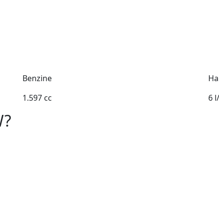
Benzine
Ha
1.597 cc
6 
W?