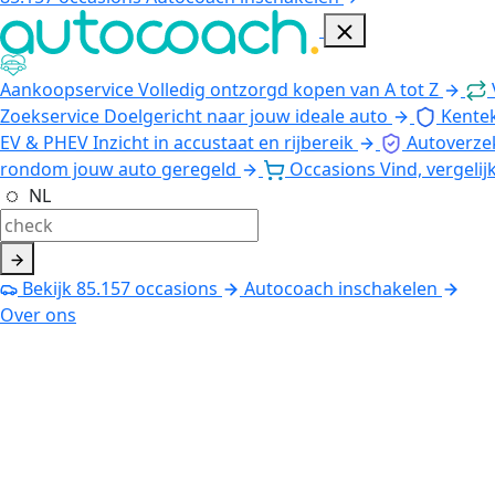
Aankoopservice
Volledig ontzorgd kopen van A tot Z
Zoekservice
Doelgericht naar jouw ideale auto
Kente
EV & PHEV
Inzicht in accustaat en rijbereik
Autoverze
rondom jouw auto geregeld
Occasions
Vind, vergelij
NL
Bekijk
85.157
occasions
Autocoach inschakelen
Over ons