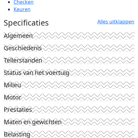
Checken
Keuren
Specificaties
Alles uitklappen
Algemeen
Geschiedenis
Tellerstanden
Status van het voertuig
Milieu
Motor
Prestaties
Maten en gewichten
Belasting