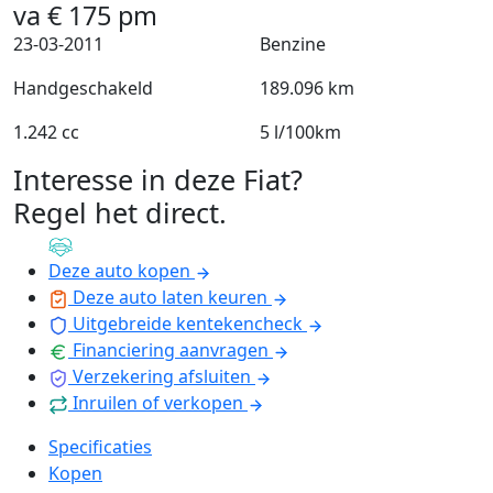
va
€
175
pm
23-03-2011
Benzine
Handgeschakeld
189.096 km
1.242 cc
5 l/100km
Interesse in deze Fiat?
Regel het direct
.
Deze auto kopen
Deze auto laten keuren
Uitgebreide kentekencheck
Financiering aanvragen
Verzekering afsluiten
Inruilen of verkopen
Specificaties
Kopen