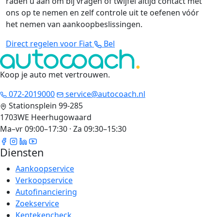
raden u aan om bij vragen of twijfel altijd contact met
ons op te nemen en zelf controle uit te oefenen vóór
het nemen van aankoopbeslissingen.
Direct regelen voor Fiat
Bel
Koop je auto met vertrouwen
.
072-2019000
service@autocoach.nl
Stationsplein 99-285
1703WE Heerhugowaard
Ma–vr 09:00–17:30 · Za 09:30–15:30
Diensten
Aankoopservice
Verkoopservice
Autofinanciering
Zoekservice
Kentekencheck