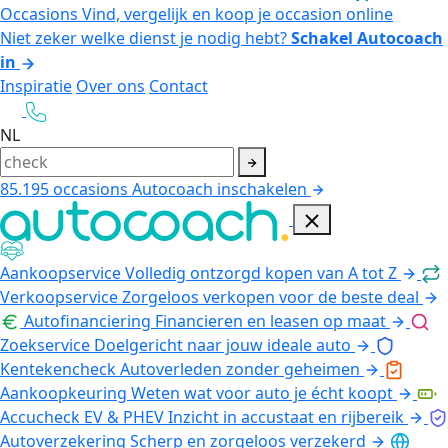
Occasions
Vind, vergelijk en koop je occasion online
Niet zeker welke dienst je nodig hebt?
Schakel Autocoach
in
Inspiratie
Over ons
Contact
NL
85.195
occasions
Autocoach inschakelen
Aankoopservice
Volledig ontzorgd kopen van A tot Z
Verkoopservice
Zorgeloos verkopen voor de beste deal
Autofinanciering
Financieren en leasen op maat
Zoekservice
Doelgericht naar jouw ideale auto
Kentekencheck
Autoverleden zonder geheimen
Aankoopkeuring
Weten wat voor auto je écht koopt
Accucheck EV & PHEV
Inzicht in accustaat en rijbereik
Autoverzekering
Scherp en zorgeloos verzekerd