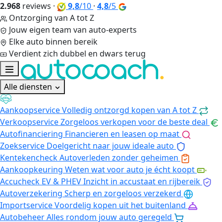
2.968
reviews
·
9,8
/10
·
4,8
/5
Ontzorging van A tot Z
Jouw eigen team van auto-experts
Elke auto binnen bereik
Verdient zich dubbel en dwars terug
Alle diensten
Aankoopservice
Volledig ontzorgd kopen van A tot Z
Verkoopservice
Zorgeloos verkopen voor de beste deal
Autofinanciering
Financieren en leasen op maat
Zoekservice
Doelgericht naar jouw ideale auto
Kentekencheck
Autoverleden zonder geheimen
Aankoopkeuring
Weten wat voor auto je écht koopt
Accucheck EV & PHEV
Inzicht in accustaat en rijbereik
Autoverzekering
Scherp en zorgeloos verzekerd
Importservice
Voordelig kopen uit het buitenland
Autobeheer
Alles rondom jouw auto geregeld