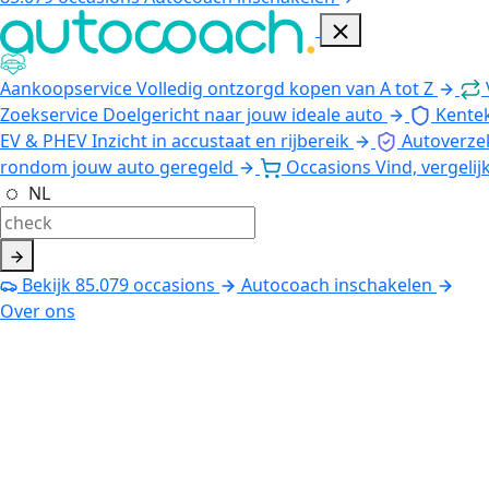
Aankoopservice
Volledig ontzorgd kopen van A tot Z
Zoekservice
Doelgericht naar jouw ideale auto
Kente
EV & PHEV
Inzicht in accustaat en rijbereik
Autoverze
rondom jouw auto geregeld
Occasions
Vind, vergelij
NL
Bekijk
85.079
occasions
Autocoach inschakelen
Over ons