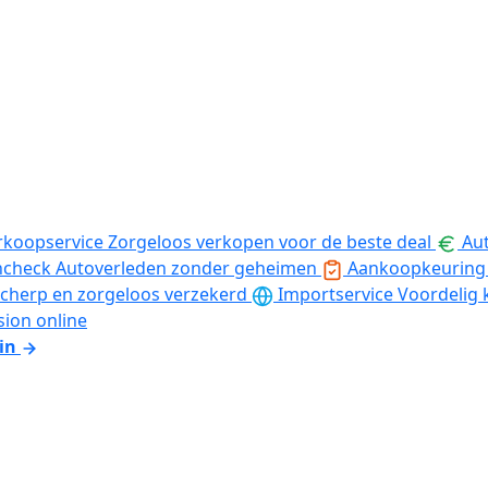
rkoopservice
Zorgeloos verkopen voor de beste deal
Aut
ncheck
Autoverleden zonder geheimen
Aankoopkeuring
cherp en zorgeloos verzekerd
Importservice
Voordelig 
sion online
in