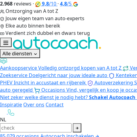
2.968
reviews
·
9,8
/10
·
4,8
/5
Ontzorging van A tot Z
Jouw eigen team van auto-experts
Elke auto binnen bereik
Verdient zich dubbel en dwars terug
Alle diensten
Aankoopservice
Volledig ontzorgd kopen van A tot Z
Ve
Zoekservice
Doelgericht naar jouw ideale auto
Kenteke
PHEV
Inzicht in accustaat en rijbereik
Autoverzekering
S
auto geregeld
Occasions
Vind, vergelijk en koop je occa
Niet zeker welke dienst je nodig hebt?
Schakel Autocoach 
Inspiratie
Over ons
Contact
NL
85.079
occasions
Autocoach inschakelen