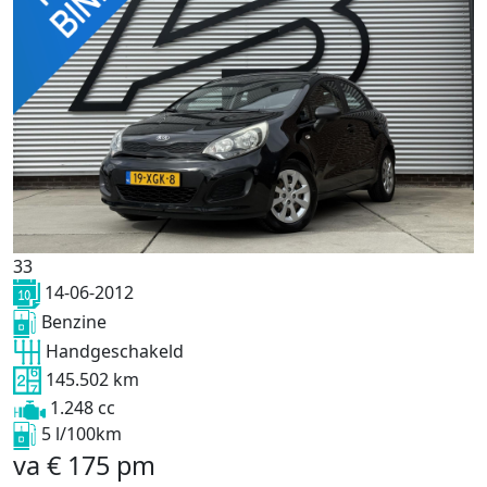
33
14-06-2012
Benzine
Handgeschakeld
145.502 km
1.248 cc
5 l/100km
va
€
175
pm