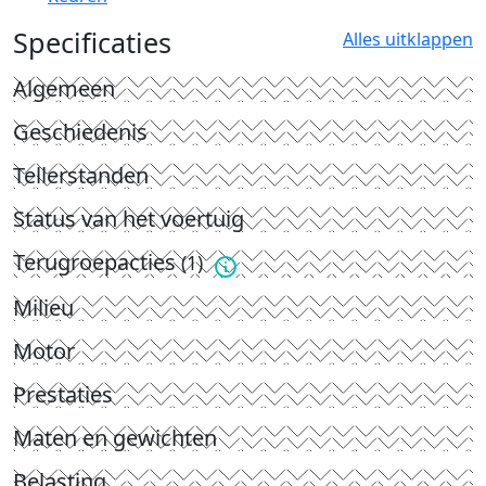
Specificaties
Alles uitklappen
Algemeen
Geschiedenis
Tellerstanden
Status van het voertuig
Terugroepacties
(1)
Milieu
Motor
Prestaties
Maten en gewichten
Belasting