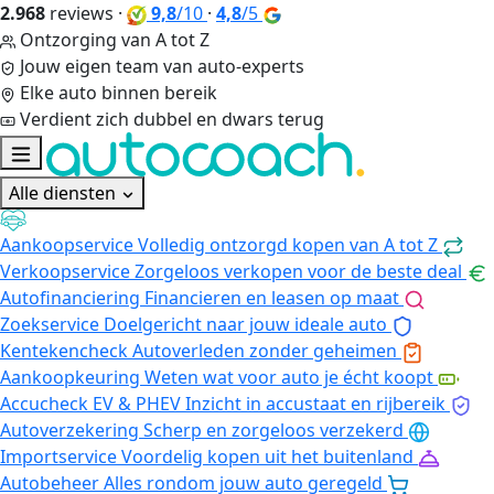
2.968
reviews
·
9,8
/10
·
4,8
/5
Ontzorging van A tot Z
Jouw eigen team van auto-experts
Elke auto binnen bereik
Verdient zich dubbel en dwars terug
Alle diensten
Aankoopservice
Volledig ontzorgd kopen van A tot Z
Verkoopservice
Zorgeloos verkopen voor de beste deal
Autofinanciering
Financieren en leasen op maat
Zoekservice
Doelgericht naar jouw ideale auto
Kentekencheck
Autoverleden zonder geheimen
Aankoopkeuring
Weten wat voor auto je écht koopt
Accucheck EV & PHEV
Inzicht in accustaat en rijbereik
Autoverzekering
Scherp en zorgeloos verzekerd
Importservice
Voordelig kopen uit het buitenland
Autobeheer
Alles rondom jouw auto geregeld