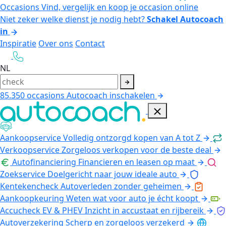
Occasions
Vind, vergelijk en koop je occasion online
Niet zeker welke dienst je nodig hebt?
Schakel Autocoach
in
Inspiratie
Over ons
Contact
NL
85.350
occasions
Autocoach inschakelen
Aankoopservice
Volledig ontzorgd kopen van A tot Z
Verkoopservice
Zorgeloos verkopen voor de beste deal
Autofinanciering
Financieren en leasen op maat
Zoekservice
Doelgericht naar jouw ideale auto
Kentekencheck
Autoverleden zonder geheimen
Aankoopkeuring
Weten wat voor auto je écht koopt
Accucheck EV & PHEV
Inzicht in accustaat en rijbereik
Autoverzekering
Scherp en zorgeloos verzekerd