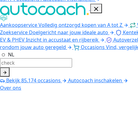
Aankoopservice
Volledig ontzorgd kopen van A tot Z
Zoekservice
Doelgericht naar jouw ideale auto
Kente
EV & PHEV
Inzicht in accustaat en rijbereik
Autoverze
rondom jouw auto geregeld
Occasions
Vind, vergelij
NL
Bekijk
85.174
occasions
Autocoach inschakelen
Over ons