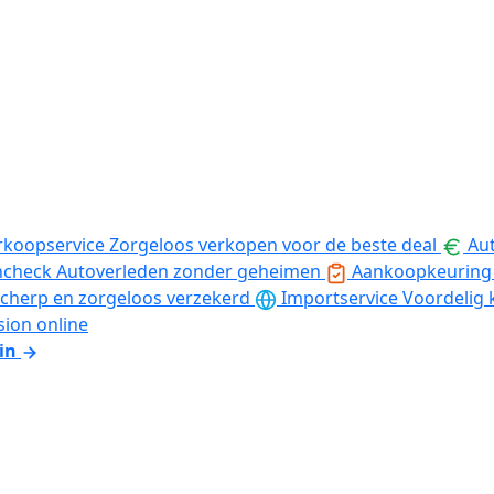
rkoopservice
Zorgeloos verkopen voor de beste deal
Aut
ncheck
Autoverleden zonder geheimen
Aankoopkeuring
cherp en zorgeloos verzekerd
Importservice
Voordelig 
sion online
in