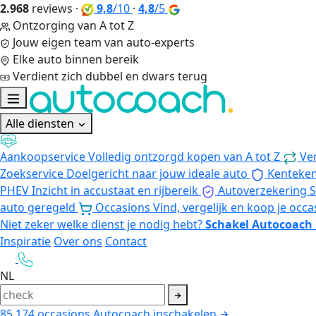
2.968
reviews
·
9,8
/10
·
4,8
/5
Ontzorging van A tot Z
Jouw eigen team van auto-experts
Elke auto binnen bereik
Verdient zich dubbel en dwars terug
Alle diensten
Aankoopservice
Volledig ontzorgd kopen van A tot Z
Ve
Zoekservice
Doelgericht naar jouw ideale auto
Kenteke
PHEV
Inzicht in accustaat en rijbereik
Autoverzekering
S
auto geregeld
Occasions
Vind, vergelijk en koop je occa
Niet zeker welke dienst je nodig hebt?
Schakel Autocoach 
Inspiratie
Over ons
Contact
NL
85.174
occasions
Autocoach inschakelen