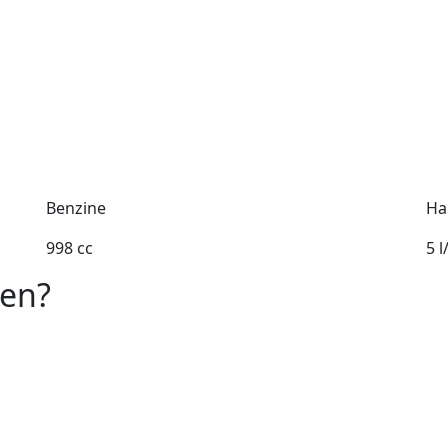
Benzine
Ha
998 cc
5 
oen?