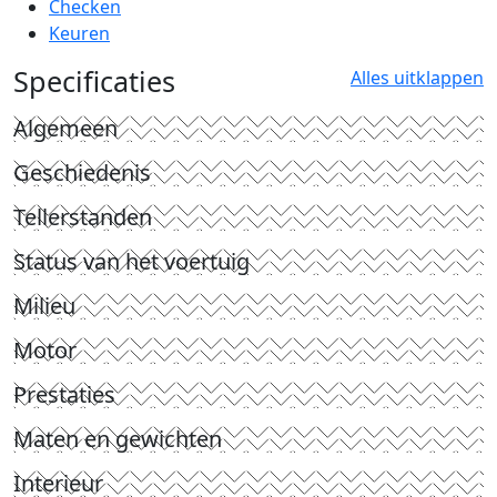
Checken
Keuren
Specificaties
Alles uitklappen
Algemeen
Geschiedenis
Tellerstanden
Status van het voertuig
Milieu
Motor
Prestaties
Maten en gewichten
Interieur