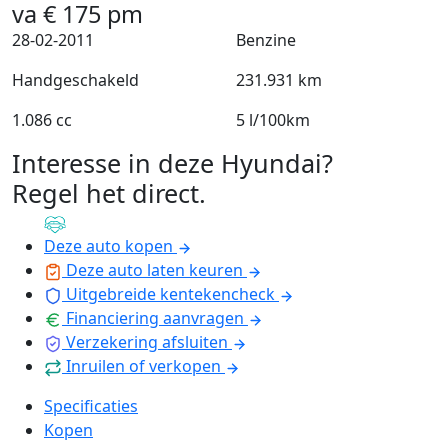
va
€
175
pm
28-02-2011
Benzine
Handgeschakeld
231.931 km
1.086 cc
5 l/100km
Interesse in deze Hyundai?
Regel het direct
.
Deze auto kopen
Deze auto laten keuren
Uitgebreide kentekencheck
Financiering aanvragen
Verzekering afsluiten
Inruilen of verkopen
Specificaties
Kopen