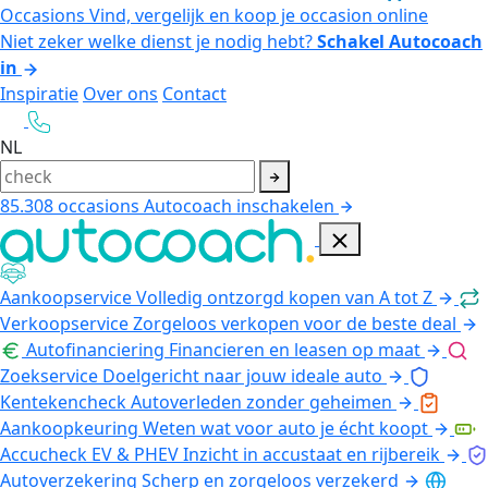
Occasions
Vind, vergelijk en koop je occasion online
Niet zeker welke dienst je nodig hebt?
Schakel Autocoach
in
Inspiratie
Over ons
Contact
NL
85.308
occasions
Autocoach inschakelen
Aankoopservice
Volledig ontzorgd kopen van A tot Z
Verkoopservice
Zorgeloos verkopen voor de beste deal
Autofinanciering
Financieren en leasen op maat
Zoekservice
Doelgericht naar jouw ideale auto
Kentekencheck
Autoverleden zonder geheimen
Aankoopkeuring
Weten wat voor auto je écht koopt
Accucheck EV & PHEV
Inzicht in accustaat en rijbereik
Autoverzekering
Scherp en zorgeloos verzekerd