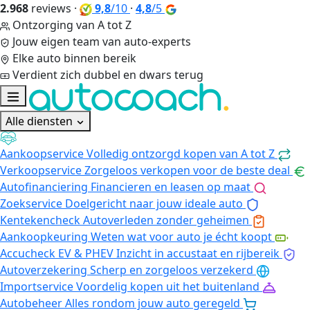
2.968
reviews
·
9,8
/10
·
4,8
/5
Ontzorging van A tot Z
Jouw eigen team van auto-experts
Elke auto binnen bereik
Verdient zich dubbel en dwars terug
Alle diensten
Aankoopservice
Volledig ontzorgd kopen van A tot Z
Verkoopservice
Zorgeloos verkopen voor de beste deal
Autofinanciering
Financieren en leasen op maat
Zoekservice
Doelgericht naar jouw ideale auto
Kentekencheck
Autoverleden zonder geheimen
Aankoopkeuring
Weten wat voor auto je écht koopt
Accucheck EV & PHEV
Inzicht in accustaat en rijbereik
Autoverzekering
Scherp en zorgeloos verzekerd
Importservice
Voordelig kopen uit het buitenland
Autobeheer
Alles rondom jouw auto geregeld