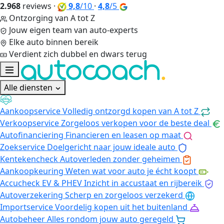
2.968
reviews
·
9,8
/10
·
4,8
/5
Ontzorging van A tot Z
Jouw eigen team van auto-experts
Elke auto binnen bereik
Verdient zich dubbel en dwars terug
Alle diensten
Aankoopservice
Volledig ontzorgd kopen van A tot Z
Verkoopservice
Zorgeloos verkopen voor de beste deal
Autofinanciering
Financieren en leasen op maat
Zoekservice
Doelgericht naar jouw ideale auto
Kentekencheck
Autoverleden zonder geheimen
Aankoopkeuring
Weten wat voor auto je écht koopt
Accucheck EV & PHEV
Inzicht in accustaat en rijbereik
Autoverzekering
Scherp en zorgeloos verzekerd
Importservice
Voordelig kopen uit het buitenland
Autobeheer
Alles rondom jouw auto geregeld