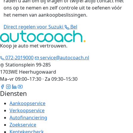
raden u aan om bij vragen of twijfel altijd contact met
ons op te nemen en zelf controle uit te oefenen vóór
het nemen van aankoopbeslissingen.
Direct regelen voor Suzuki
Bel
Koop je auto met vertrouwen
.
072-2019000
service@autocoach.nl
Stationsplein 99-285
1703WE Heerhugowaard
Ma–vr 09:00–17:30 · Za 09:30–15:30
Diensten
Aankoopservice
Verkoopservice
Autofinanciering
Zoekservice
Kentekencheck