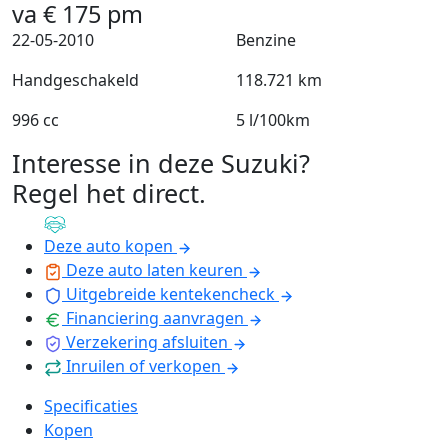
va
€
175
pm
22-05-2010
Benzine
Handgeschakeld
118.721 km
996 cc
5 l/100km
Interesse in deze Suzuki?
Regel het direct
.
Deze auto kopen
Deze auto laten keuren
Uitgebreide kentekencheck
Financiering aanvragen
Verzekering afsluiten
Inruilen of verkopen
Specificaties
Kopen