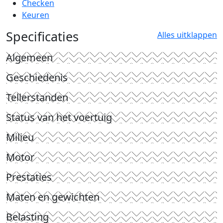
Checken
Keuren
Specificaties
Alles uitklappen
Algemeen
Geschiedenis
Tellerstanden
Status van het voertuig
Milieu
Motor
Prestaties
Maten en gewichten
Belasting