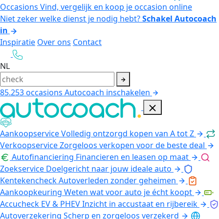
Occasions
Vind, vergelijk en koop je occasion online
Niet zeker welke dienst je nodig hebt?
Schakel Autocoach
in
Inspiratie
Over ons
Contact
NL
85.253
occasions
Autocoach inschakelen
Aankoopservice
Volledig ontzorgd kopen van A tot Z
Verkoopservice
Zorgeloos verkopen voor de beste deal
Autofinanciering
Financieren en leasen op maat
Zoekservice
Doelgericht naar jouw ideale auto
Kentekencheck
Autoverleden zonder geheimen
Aankoopkeuring
Weten wat voor auto je écht koopt
Accucheck EV & PHEV
Inzicht in accustaat en rijbereik
Autoverzekering
Scherp en zorgeloos verzekerd