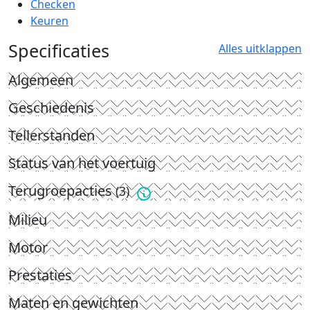
Checken
Keuren
Specificaties
Alles uitklappen
Algemeen
Geschiedenis
Tellerstanden
Status van het voertuig
Terugroepacties
(3)
Milieu
Motor
Prestaties
Maten en gewichten