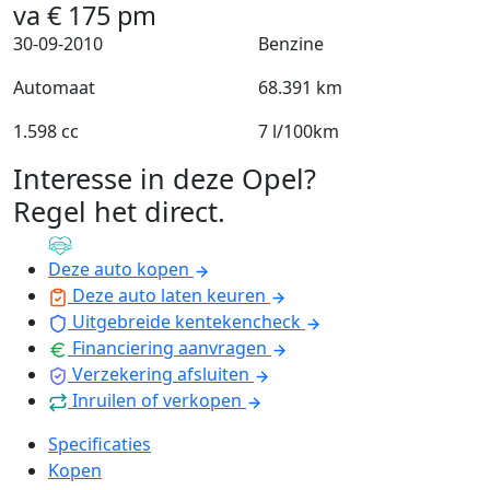
va
€
175
pm
30-09-2010
Benzine
Automaat
68.391 km
1.598 cc
7 l/100km
Interesse in deze Opel?
Regel het direct
.
Deze auto kopen
Deze auto laten keuren
Uitgebreide kentekencheck
Financiering aanvragen
Verzekering afsluiten
Inruilen of verkopen
Specificaties
Kopen