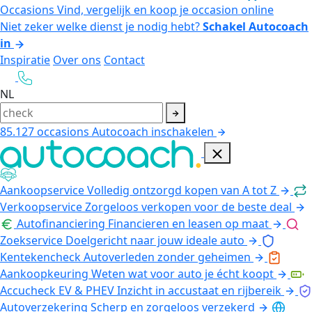
Occasions
Vind, vergelijk en koop je occasion online
Niet zeker welke dienst je nodig hebt?
Schakel Autocoach
in
Inspiratie
Over ons
Contact
NL
85.127
occasions
Autocoach inschakelen
Aankoopservice
Volledig ontzorgd kopen van A tot Z
Verkoopservice
Zorgeloos verkopen voor de beste deal
Autofinanciering
Financieren en leasen op maat
Zoekservice
Doelgericht naar jouw ideale auto
Kentekencheck
Autoverleden zonder geheimen
Aankoopkeuring
Weten wat voor auto je écht koopt
Accucheck EV & PHEV
Inzicht in accustaat en rijbereik
Autoverzekering
Scherp en zorgeloos verzekerd