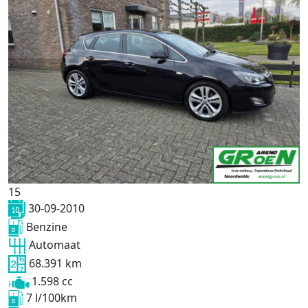
15
30-09-2010
Benzine
Automaat
68.391 km
1.598 cc
7 l/100km