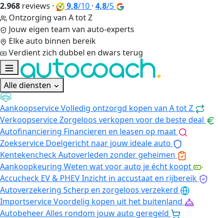
2.968
reviews
·
9,8
/10
·
4,8
/5
Ontzorging van A tot Z
Jouw eigen team van auto-experts
Elke auto binnen bereik
Verdient zich dubbel en dwars terug
Alle diensten
Aankoopservice
Volledig ontzorgd kopen van A tot Z
Verkoopservice
Zorgeloos verkopen voor de beste deal
Autofinanciering
Financieren en leasen op maat
Zoekservice
Doelgericht naar jouw ideale auto
Kentekencheck
Autoverleden zonder geheimen
Aankoopkeuring
Weten wat voor auto je écht koopt
Accucheck EV & PHEV
Inzicht in accustaat en rijbereik
Autoverzekering
Scherp en zorgeloos verzekerd
Importservice
Voordelig kopen uit het buitenland
Autobeheer
Alles rondom jouw auto geregeld