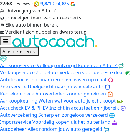
2.968
reviews
·
9,8
/10
·
4,8
/5
Ontzorging van A tot Z
Jouw eigen team van auto-experts
Elke auto binnen bereik
Verdient zich dubbel en dwars terug
Alle diensten
Aankoopservice
Volledig ontzorgd kopen van A tot Z
Verkoopservice
Zorgeloos verkopen voor de beste deal
Autofinanciering
Financieren en leasen op maat
Zoekservice
Doelgericht naar jouw ideale auto
Kentekencheck
Autoverleden zonder geheimen
Aankoopkeuring
Weten wat voor auto je écht koopt
Accucheck EV & PHEV
Inzicht in accustaat en rijbereik
Autoverzekering
Scherp en zorgeloos verzekerd
Importservice
Voordelig kopen uit het buitenland
Autobeheer
Alles rondom jouw auto geregeld