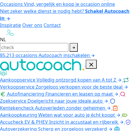
Occasions
Vind, vergelijk en koop je occasion online
Niet zeker welke dienst je nodig hebt?
Schakel Autocoach
in
Inspiratie
Over ons
Contact
NL
85.213
occasions
Autocoach inschakelen
Aankoopservice
Volledig ontzorgd kopen van A tot Z
Verkoopservice
Zorgeloos verkopen voor de beste deal
Autofinanciering
Financieren en leasen op maat
Zoekservice
Doelgericht naar jouw ideale auto
Kentekencheck
Autoverleden zonder geheimen
Aankoopkeuring
Weten wat voor auto je écht koopt
Accucheck EV & PHEV
Inzicht in accustaat en rijbereik
Autoverzekering
Scherp en zorgeloos verzekerd