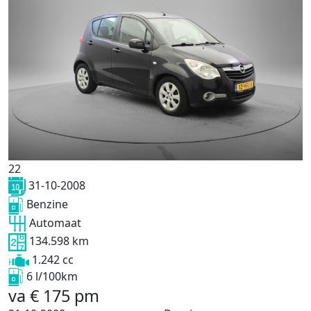
22
31-10-2008
Benzine
Automaat
134.598 km
1.242 cc
6 l/100km
va
€
175
pm