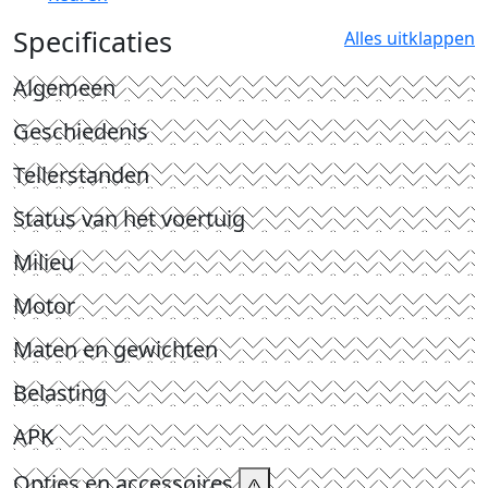
Specificaties
Alles uitklappen
Algemeen
Geschiedenis
Tellerstanden
Status van het voertuig
Milieu
Motor
Maten en gewichten
Belasting
APK
Opties en accessoires