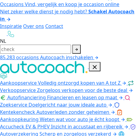
Occasions
Vind, vergelijk en koop je occasion online
Niet zeker welke dienst je nodig hebt?
Schakel Autocoach
in
Inspiratie
Over ons
Contact
NL
85.283
occasions
Autocoach inschakelen
Aankoopservice
Volledig ontzorgd kopen van A tot Z
Verkoopservice
Zorgeloos verkopen voor de beste deal
Autofinanciering
Financieren en leasen op maat
Zoekservice
Doelgericht naar jouw ideale auto
Kentekencheck
Autoverleden zonder geheimen
Aankoopkeuring
Weten wat voor auto je écht koopt
Accucheck EV & PHEV
Inzicht in accustaat en rijbereik
Autoverzekering
Scherp en zorgeloos verzekerd