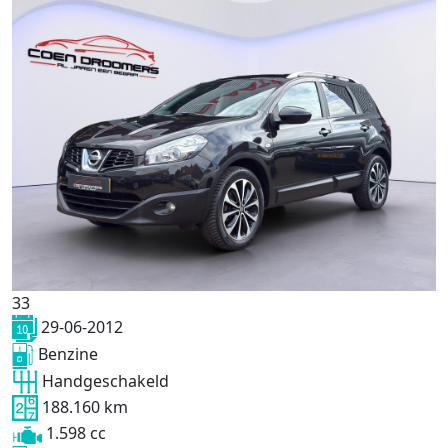
33
29-06-2012
Benzine
Handgeschakeld
188.160 km
1.598 cc