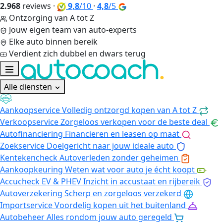
2.968
reviews
·
9,8
/10
·
4,8
/5
Ontzorging van A tot Z
Jouw eigen team van auto-experts
Elke auto binnen bereik
Verdient zich dubbel en dwars terug
Alle diensten
Aankoopservice
Volledig ontzorgd kopen van A tot Z
Verkoopservice
Zorgeloos verkopen voor de beste deal
Autofinanciering
Financieren en leasen op maat
Zoekservice
Doelgericht naar jouw ideale auto
Kentekencheck
Autoverleden zonder geheimen
Aankoopkeuring
Weten wat voor auto je écht koopt
Accucheck EV & PHEV
Inzicht in accustaat en rijbereik
Autoverzekering
Scherp en zorgeloos verzekerd
Importservice
Voordelig kopen uit het buitenland
Autobeheer
Alles rondom jouw auto geregeld