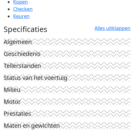
Kopen
Checken
Keuren
Specificaties
Alles uitklappen
Algemeen
Geschiedenis
Tellerstanden
Status van het voertuig
Milieu
Motor
Prestaties
Maten en gewichten