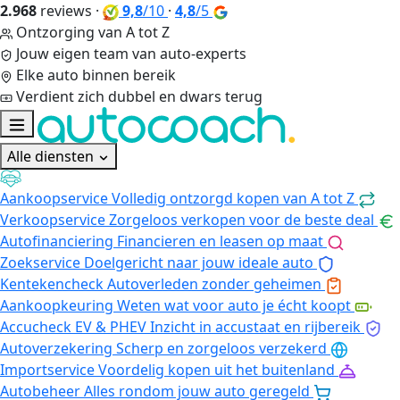
2.968
reviews
·
9,8
/10
·
4,8
/5
Ontzorging van A tot Z
Jouw eigen team van auto-experts
Elke auto binnen bereik
Verdient zich dubbel en dwars terug
Alle diensten
Aankoopservice
Volledig ontzorgd kopen van A tot Z
Verkoopservice
Zorgeloos verkopen voor de beste deal
Autofinanciering
Financieren en leasen op maat
Zoekservice
Doelgericht naar jouw ideale auto
Kentekencheck
Autoverleden zonder geheimen
Aankoopkeuring
Weten wat voor auto je écht koopt
Accucheck EV & PHEV
Inzicht in accustaat en rijbereik
Autoverzekering
Scherp en zorgeloos verzekerd
Importservice
Voordelig kopen uit het buitenland
Autobeheer
Alles rondom jouw auto geregeld