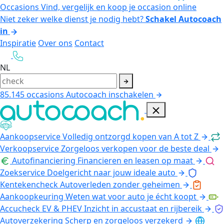
Occasions
Vind, vergelijk en koop je occasion online
Niet zeker welke dienst je nodig hebt?
Schakel Autocoach
in
Inspiratie
Over ons
Contact
NL
85.145
occasions
Autocoach inschakelen
Aankoopservice
Volledig ontzorgd kopen van A tot Z
Verkoopservice
Zorgeloos verkopen voor de beste deal
Autofinanciering
Financieren en leasen op maat
Zoekservice
Doelgericht naar jouw ideale auto
Kentekencheck
Autoverleden zonder geheimen
Aankoopkeuring
Weten wat voor auto je écht koopt
Accucheck EV & PHEV
Inzicht in accustaat en rijbereik
Autoverzekering
Scherp en zorgeloos verzekerd