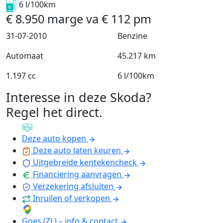
6 l/100km
€
8.950
marge
va
€
112
pm
31-07-2010
Benzine
Automaat
45.217 km
1.197 cc
6 l/100km
Interesse in deze Skoda?
Regel het direct
.
Deze auto kopen
Deze auto laten keuren
Uitgebreide kentekencheck
Financiering aanvragen
Verzekering afsluiten
Inruilen of verkopen
Goes (ZL) – info & contact