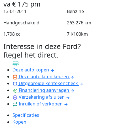
va
€
175
pm
13-01-2011
Benzine
Handgeschakeld
263.276 km
1.798 cc
7 l/100km
Interesse in deze Ford?
Regel het direct
.
Deze auto kopen
Deze auto laten keuren
Uitgebreide kentekencheck
Financiering aanvragen
Verzekering afsluiten
Inruilen of verkopen
Specificaties
Kopen