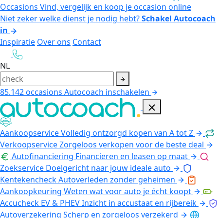
Occasions
Vind, vergelijk en koop je occasion online
Niet zeker welke dienst je nodig hebt?
Schakel Autocoach
in
Inspiratie
Over ons
Contact
NL
85.142
occasions
Autocoach inschakelen
Aankoopservice
Volledig ontzorgd kopen van A tot Z
Verkoopservice
Zorgeloos verkopen voor de beste deal
Autofinanciering
Financieren en leasen op maat
Zoekservice
Doelgericht naar jouw ideale auto
Kentekencheck
Autoverleden zonder geheimen
Aankoopkeuring
Weten wat voor auto je écht koopt
Accucheck EV & PHEV
Inzicht in accustaat en rijbereik
Autoverzekering
Scherp en zorgeloos verzekerd