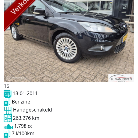
15
13-01-2011
Benzine
Handgeschakeld
263.276 km
1.798 cc
7 l/100km