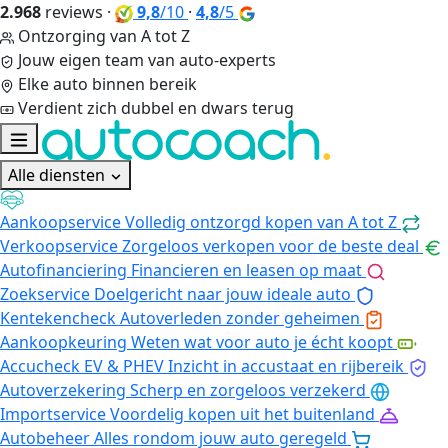
2.968
reviews
·
9,8
/10
·
4,8
/5
Ontzorging van A tot Z
Jouw eigen team van auto-experts
Elke auto binnen bereik
Verdient zich dubbel en dwars terug
Alle diensten
Aankoopservice
Volledig ontzorgd kopen van A tot Z
Verkoopservice
Zorgeloos verkopen voor de beste deal
Autofinanciering
Financieren en leasen op maat
Zoekservice
Doelgericht naar jouw ideale auto
Kentekencheck
Autoverleden zonder geheimen
Aankoopkeuring
Weten wat voor auto je écht koopt
Accucheck EV & PHEV
Inzicht in accustaat en rijbereik
Autoverzekering
Scherp en zorgeloos verzekerd
Importservice
Voordelig kopen uit het buitenland
Autobeheer
Alles rondom jouw auto geregeld