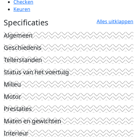
Checken
Keuren
Specificaties
Alles uitklappen
Algemeen
Geschiedenis
Tellerstanden
Status van het voertuig
Milieu
Motor
Prestaties
Maten en gewichten
Interieur