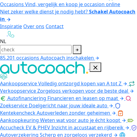
Occasions
Vind, vergelijk en koop je occasion online
Niet zeker welke dienst je nodig hebt?
Schakel Autocoach
in
Inspiratie
Over ons
Contact
NL
85.201
occasions
Autocoach inschakelen
Aankoopservice
Volledig ontzorgd kopen van A tot Z
Verkoopservice
Zorgeloos verkopen voor de beste deal
Autofinanciering
Financieren en leasen op maat
Zoekservice
Doelgericht naar jouw ideale auto
Kentekencheck
Autoverleden zonder geheimen
Aankoopkeuring
Weten wat voor auto je écht koopt
Accucheck EV & PHEV
Inzicht in accustaat en rijbereik
Autoverzekering
Scherp en zorgeloos verzekerd