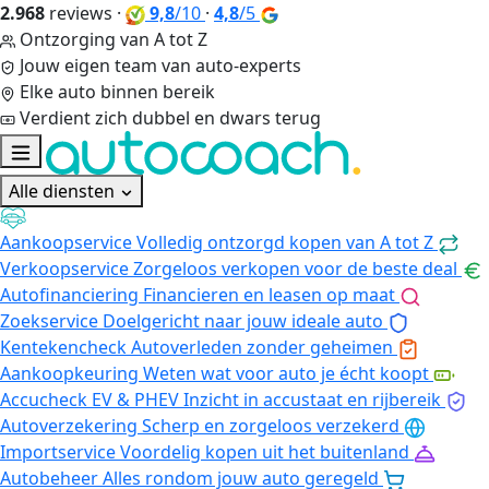
2.968
reviews
·
9,8
/10
·
4,8
/5
Ontzorging van A tot Z
Jouw eigen team van auto-experts
Elke auto binnen bereik
Verdient zich dubbel en dwars terug
Alle diensten
Aankoopservice
Volledig ontzorgd kopen van A tot Z
Verkoopservice
Zorgeloos verkopen voor de beste deal
Autofinanciering
Financieren en leasen op maat
Zoekservice
Doelgericht naar jouw ideale auto
Kentekencheck
Autoverleden zonder geheimen
Aankoopkeuring
Weten wat voor auto je écht koopt
Accucheck EV & PHEV
Inzicht in accustaat en rijbereik
Autoverzekering
Scherp en zorgeloos verzekerd
Importservice
Voordelig kopen uit het buitenland
Autobeheer
Alles rondom jouw auto geregeld