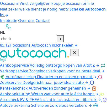
Occasions
Vind, vergelijk en koop je occasion online
Niet zeker welke dienst je nodig hebt?
Schakel Autocoach
in
Inspiratie
Over ons
Contact
NL
85.121
occasions
Autocoach inschakelen
Aankoopservice
Volledig ontzorgd kopen van A tot Z
Verkoopservice
Zorgeloos verkopen voor de beste deal
Autofinanciering
Financieren en leasen op maat
Zoekservice
Doelgericht naar jouw ideale auto
Kentekencheck
Autoverleden zonder geheimen
Aankoopkeuring
Weten wat voor auto je écht koopt
Accucheck EV & PHEV
Inzicht in accustaat en rijbereik
Autoverzekering
Scherp en zorgeloos verzekerd