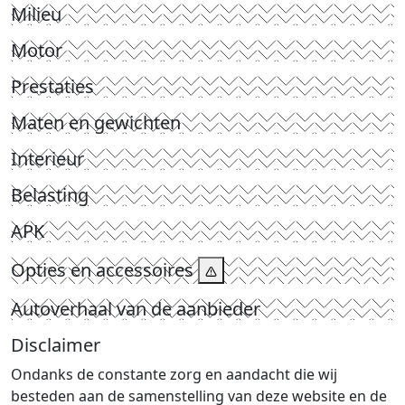
Milieu
Motor
Prestaties
Maten en gewichten
Interieur
Belasting
APK
Opties en accessoires
Autoverhaal van de aanbieder
Disclaimer
Ondanks de constante zorg en aandacht die wij
besteden aan de samenstelling van deze website en de