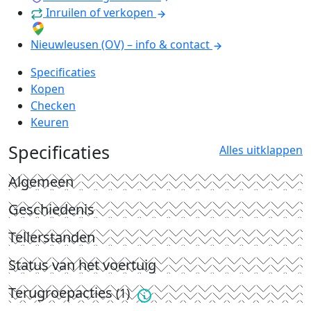
Inruilen of verkopen
Nieuwleusen (OV) – info & contact
Specificaties
Kopen
Checken
Keuren
Specificaties
Alles uitklappen
Algemeen
Geschiedenis
Tellerstanden
Status van het voertuig
Terugroepacties
(1)