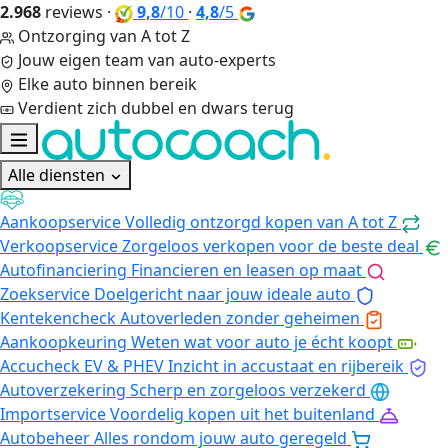
2.968
reviews
·
9,8
/10
·
4,8
/5
Ontzorging van A tot Z
Jouw eigen team van auto-experts
Elke auto binnen bereik
Verdient zich dubbel en dwars terug
Alle diensten
Aankoopservice
Volledig ontzorgd kopen van A tot Z
Verkoopservice
Zorgeloos verkopen voor de beste deal
Autofinanciering
Financieren en leasen op maat
Zoekservice
Doelgericht naar jouw ideale auto
Kentekencheck
Autoverleden zonder geheimen
Aankoopkeuring
Weten wat voor auto je écht koopt
Accucheck EV & PHEV
Inzicht in accustaat en rijbereik
Autoverzekering
Scherp en zorgeloos verzekerd
Importservice
Voordelig kopen uit het buitenland
Autobeheer
Alles rondom jouw auto geregeld