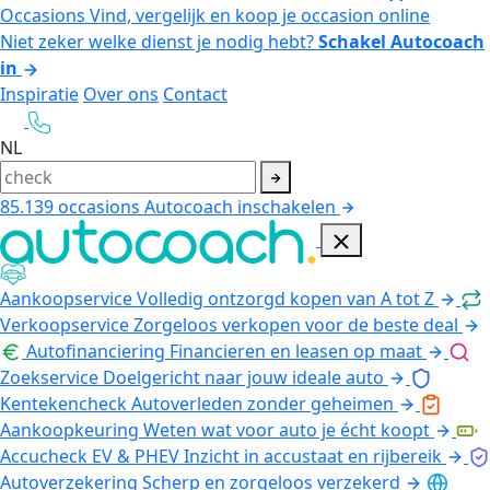
Occasions
Vind, vergelijk en koop je occasion online
Niet zeker welke dienst je nodig hebt?
Schakel Autocoach
in
Inspiratie
Over ons
Contact
NL
85.139
occasions
Autocoach inschakelen
Aankoopservice
Volledig ontzorgd kopen van A tot Z
Verkoopservice
Zorgeloos verkopen voor de beste deal
Autofinanciering
Financieren en leasen op maat
Zoekservice
Doelgericht naar jouw ideale auto
Kentekencheck
Autoverleden zonder geheimen
Aankoopkeuring
Weten wat voor auto je écht koopt
Accucheck EV & PHEV
Inzicht in accustaat en rijbereik
Autoverzekering
Scherp en zorgeloos verzekerd