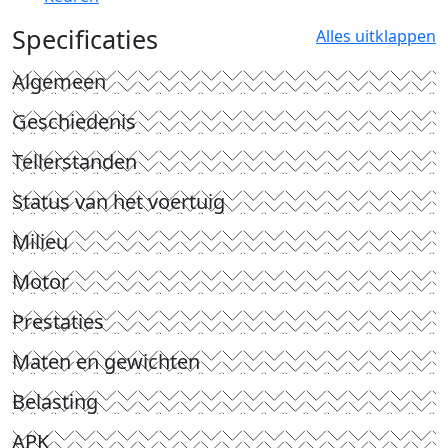
Specificaties
Alles uitklappen
Algemeen
Geschiedenis
Tellerstanden
Status van het voertuig
Milieu
Motor
Prestaties
Maten en gewichten
Belasting
APK