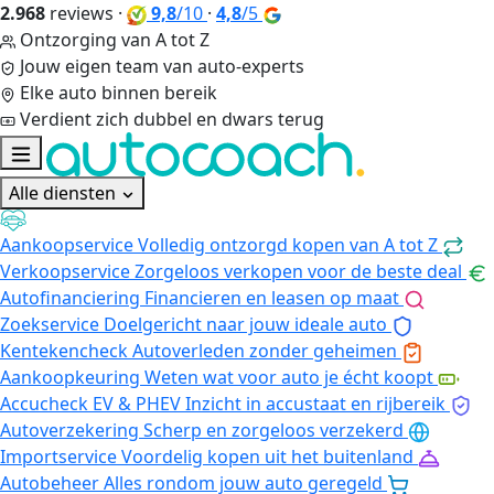
2.968
reviews
·
9,8
/10
·
4,8
/5
Ontzorging van A tot Z
Jouw eigen team van auto-experts
Elke auto binnen bereik
Verdient zich dubbel en dwars terug
Alle diensten
Aankoopservice
Volledig ontzorgd kopen van A tot Z
Verkoopservice
Zorgeloos verkopen voor de beste deal
Autofinanciering
Financieren en leasen op maat
Zoekservice
Doelgericht naar jouw ideale auto
Kentekencheck
Autoverleden zonder geheimen
Aankoopkeuring
Weten wat voor auto je écht koopt
Accucheck EV & PHEV
Inzicht in accustaat en rijbereik
Autoverzekering
Scherp en zorgeloos verzekerd
Importservice
Voordelig kopen uit het buitenland
Autobeheer
Alles rondom jouw auto geregeld