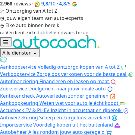
2.968
reviews
·
9,8
/10
·
4,8
/5
Ontzorging van A tot Z
Jouw eigen team van auto-experts
Elke auto binnen bereik
Verdient zich dubbel en dwars terug
Alle diensten
Aankoopservice
Volledig ontzorgd kopen van A tot Z
Verkoopservice
Zorgeloos verkopen voor de beste deal
Autofinanciering
Financieren en leasen op maat
Zoekservice
Doelgericht naar jouw ideale auto
Kentekencheck
Autoverleden zonder geheimen
Aankoopkeuring
Weten wat voor auto je écht koopt
Accucheck EV & PHEV
Inzicht in accustaat en rijbereik
Autoverzekering
Scherp en zorgeloos verzekerd
Importservice
Voordelig kopen uit het buitenland
Autobeheer
Alles rondom jouw auto geregeld