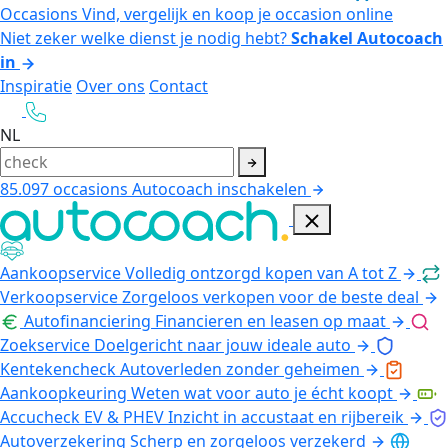
Occasions
Vind, vergelijk en koop je occasion online
Niet zeker welke dienst je nodig hebt?
Schakel Autocoach
in
Inspiratie
Over ons
Contact
NL
85.097
occasions
Autocoach inschakelen
Aankoopservice
Volledig ontzorgd kopen van A tot Z
Verkoopservice
Zorgeloos verkopen voor de beste deal
Autofinanciering
Financieren en leasen op maat
Zoekservice
Doelgericht naar jouw ideale auto
Kentekencheck
Autoverleden zonder geheimen
Aankoopkeuring
Weten wat voor auto je écht koopt
Accucheck EV & PHEV
Inzicht in accustaat en rijbereik
Autoverzekering
Scherp en zorgeloos verzekerd