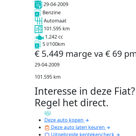
29-04-2009
Benzine
Automaat
101.595 km
1.242 cc
5 l/100km
€
5.449
marge
va
€
69
p
29-04-2009
101.595 km
Interesse in deze Fiat?
Regel het direct
.
Deze auto kopen
Deze auto laten keuren
Uitgebreide kentekencheck