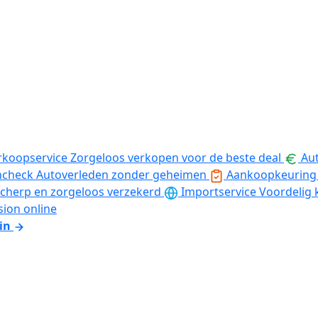
rkoopservice
Zorgeloos verkopen voor de beste deal
Aut
ncheck
Autoverleden zonder geheimen
Aankoopkeuring
cherp en zorgeloos verzekerd
Importservice
Voordelig 
sion online
in