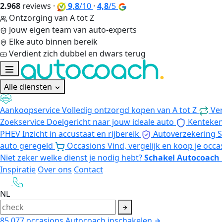
2.968
reviews
·
9,8
/10
·
4,8
/5
Ontzorging van A tot Z
Jouw eigen team van auto-experts
Elke auto binnen bereik
Verdient zich dubbel en dwars terug
Alle diensten
Aankoopservice
Volledig ontzorgd kopen van A tot Z
Ve
Zoekservice
Doelgericht naar jouw ideale auto
Kenteke
PHEV
Inzicht in accustaat en rijbereik
Autoverzekering
S
auto geregeld
Occasions
Vind, vergelijk en koop je occa
Niet zeker welke dienst je nodig hebt?
Schakel Autocoach 
Inspiratie
Over ons
Contact
NL
85.077
occasions
Autocoach inschakelen