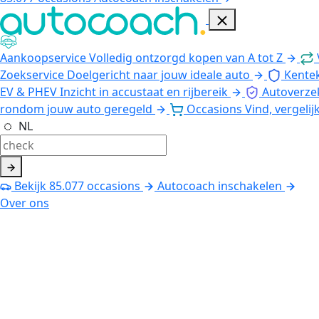
Aankoopservice
Volledig ontzorgd kopen van A tot Z
Zoekservice
Doelgericht naar jouw ideale auto
Kente
EV & PHEV
Inzicht in accustaat en rijbereik
Autoverze
rondom jouw auto geregeld
Occasions
Vind, vergelij
NL
Bekijk
85.077
occasions
Autocoach inschakelen
Over ons