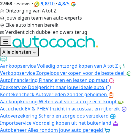
2.968
reviews
·
9,8
/10
·
4,8
/5
Ontzorging van A tot Z
Jouw eigen team van auto-experts
Elke auto binnen bereik
Verdient zich dubbel en dwars terug
Alle diensten
Aankoopservice
Volledig ontzorgd kopen van A tot Z
Verkoopservice
Zorgeloos verkopen voor de beste deal
Autofinanciering
Financieren en leasen op maat
Zoekservice
Doelgericht naar jouw ideale auto
Kentekencheck
Autoverleden zonder geheimen
Aankoopkeuring
Weten wat voor auto je écht koopt
Accucheck EV & PHEV
Inzicht in accustaat en rijbereik
Autoverzekering
Scherp en zorgeloos verzekerd
Importservice
Voordelig kopen uit het buitenland
Autobeheer
Alles rondom jouw auto geregeld