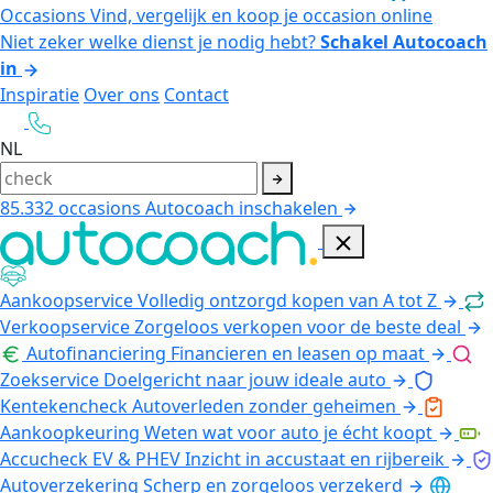
Occasions
Vind, vergelijk en koop je occasion online
Niet zeker welke dienst je nodig hebt?
Schakel Autocoach
in
Inspiratie
Over ons
Contact
NL
85.332
occasions
Autocoach inschakelen
Aankoopservice
Volledig ontzorgd kopen van A tot Z
Verkoopservice
Zorgeloos verkopen voor de beste deal
Autofinanciering
Financieren en leasen op maat
Zoekservice
Doelgericht naar jouw ideale auto
Kentekencheck
Autoverleden zonder geheimen
Aankoopkeuring
Weten wat voor auto je écht koopt
Accucheck EV & PHEV
Inzicht in accustaat en rijbereik
Autoverzekering
Scherp en zorgeloos verzekerd