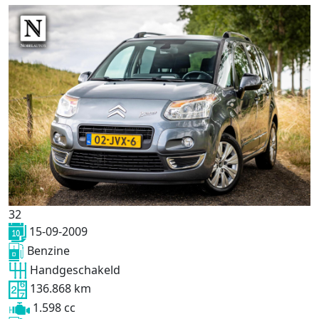
32
15-09-2009
Benzine
Handgeschakeld
136.868 km
1.598 cc