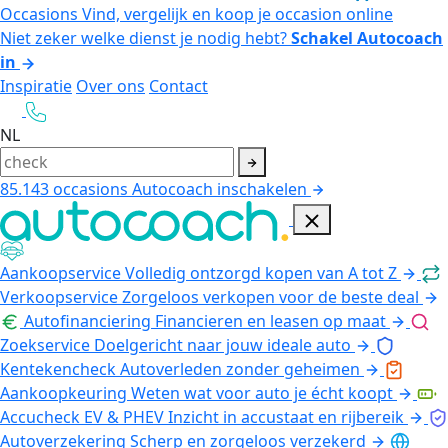
Occasions
Vind, vergelijk en koop je occasion online
Niet zeker welke dienst je nodig hebt?
Schakel Autocoach
in
Inspiratie
Over ons
Contact
NL
85.143
occasions
Autocoach inschakelen
Aankoopservice
Volledig ontzorgd kopen van A tot Z
Verkoopservice
Zorgeloos verkopen voor de beste deal
Autofinanciering
Financieren en leasen op maat
Zoekservice
Doelgericht naar jouw ideale auto
Kentekencheck
Autoverleden zonder geheimen
Aankoopkeuring
Weten wat voor auto je écht koopt
Accucheck EV & PHEV
Inzicht in accustaat en rijbereik
Autoverzekering
Scherp en zorgeloos verzekerd