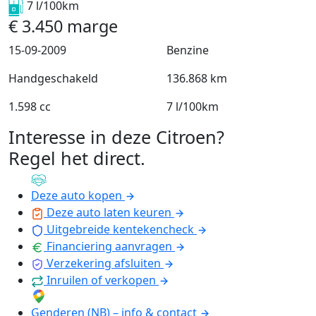
7 l/100km
€
3.450
marge
15-09-2009
Benzine
Handgeschakeld
136.868 km
1.598 cc
7 l/100km
Interesse in deze Citroen?
Regel het direct
.
Deze auto kopen
Deze auto laten keuren
Uitgebreide kentekencheck
Financiering aanvragen
Verzekering afsluiten
Inruilen of verkopen
Genderen (NB) – info & contact