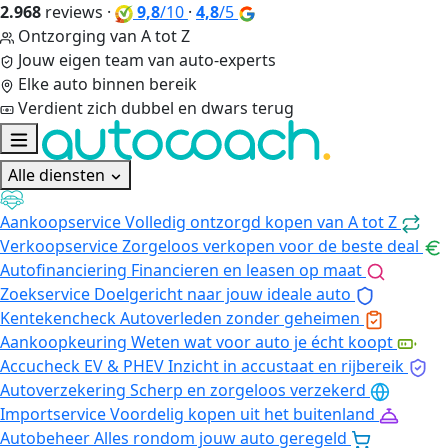
2.968
reviews
·
9,8
/10
·
4,8
/5
Ontzorging van A tot Z
Jouw eigen team van auto-experts
Elke auto binnen bereik
Verdient zich dubbel en dwars terug
Alle diensten
Aankoopservice
Volledig ontzorgd kopen van A tot Z
Verkoopservice
Zorgeloos verkopen voor de beste deal
Autofinanciering
Financieren en leasen op maat
Zoekservice
Doelgericht naar jouw ideale auto
Kentekencheck
Autoverleden zonder geheimen
Aankoopkeuring
Weten wat voor auto je écht koopt
Accucheck EV & PHEV
Inzicht in accustaat en rijbereik
Autoverzekering
Scherp en zorgeloos verzekerd
Importservice
Voordelig kopen uit het buitenland
Autobeheer
Alles rondom jouw auto geregeld