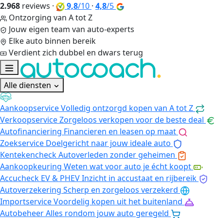
2.968
reviews
·
9,8
/10
·
4,8
/5
Ontzorging van A tot Z
Jouw eigen team van auto-experts
Elke auto binnen bereik
Verdient zich dubbel en dwars terug
Alle diensten
Aankoopservice
Volledig ontzorgd kopen van A tot Z
Verkoopservice
Zorgeloos verkopen voor de beste deal
Autofinanciering
Financieren en leasen op maat
Zoekservice
Doelgericht naar jouw ideale auto
Kentekencheck
Autoverleden zonder geheimen
Aankoopkeuring
Weten wat voor auto je écht koopt
Accucheck EV & PHEV
Inzicht in accustaat en rijbereik
Autoverzekering
Scherp en zorgeloos verzekerd
Importservice
Voordelig kopen uit het buitenland
Autobeheer
Alles rondom jouw auto geregeld