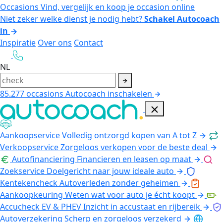
Occasions
Vind, vergelijk en koop je occasion online
Niet zeker welke dienst je nodig hebt?
Schakel Autocoach
in
Inspiratie
Over ons
Contact
NL
85.277
occasions
Autocoach inschakelen
Aankoopservice
Volledig ontzorgd kopen van A tot Z
Verkoopservice
Zorgeloos verkopen voor de beste deal
Autofinanciering
Financieren en leasen op maat
Zoekservice
Doelgericht naar jouw ideale auto
Kentekencheck
Autoverleden zonder geheimen
Aankoopkeuring
Weten wat voor auto je écht koopt
Accucheck EV & PHEV
Inzicht in accustaat en rijbereik
Autoverzekering
Scherp en zorgeloos verzekerd