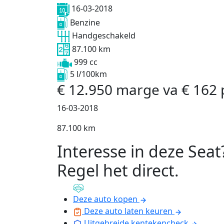
16-03-2018
Benzine
Handgeschakeld
87.100 km
999 cc
5 l/100km
€
12.950
marge
va
€
162
16-03-2018
87.100 km
Interesse in deze Seat
Regel het direct
.
Deze auto kopen
Deze auto laten keuren
Uitgebreide kentekencheck