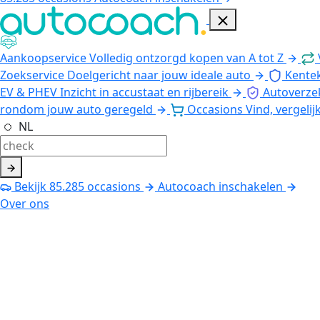
Aankoopservice
Volledig ontzorgd kopen van A tot Z
Zoekservice
Doelgericht naar jouw ideale auto
Kente
EV & PHEV
Inzicht in accustaat en rijbereik
Autoverze
rondom jouw auto geregeld
Occasions
Vind, vergelij
NL
Bekijk
85.285
occasions
Autocoach inschakelen
Over ons