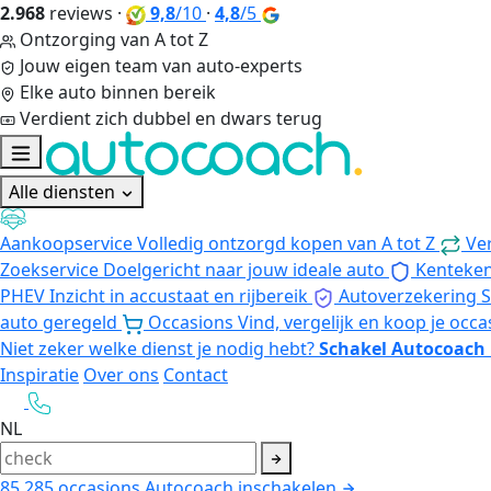
2.968
reviews
·
9,8
/10
·
4,8
/5
Ontzorging van A tot Z
Jouw eigen team van auto-experts
Elke auto binnen bereik
Verdient zich dubbel en dwars terug
Alle diensten
Aankoopservice
Volledig ontzorgd kopen van A tot Z
Ve
Zoekservice
Doelgericht naar jouw ideale auto
Kenteke
PHEV
Inzicht in accustaat en rijbereik
Autoverzekering
S
auto geregeld
Occasions
Vind, vergelijk en koop je occa
Niet zeker welke dienst je nodig hebt?
Schakel Autocoach 
Inspiratie
Over ons
Contact
NL
85.285
occasions
Autocoach inschakelen