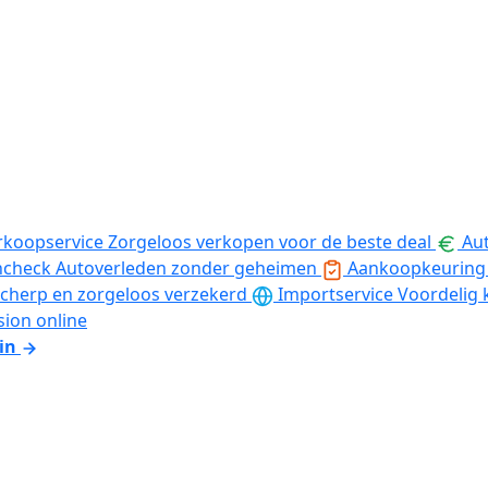
rkoopservice
Zorgeloos verkopen voor de beste deal
Aut
ncheck
Autoverleden zonder geheimen
Aankoopkeuring
cherp en zorgeloos verzekerd
Importservice
Voordelig 
sion online
in