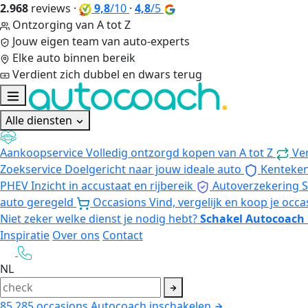
2.968
reviews
·
9,8
/10
·
4,8
/5
Ontzorging van A tot Z
Jouw eigen team van auto-experts
Elke auto binnen bereik
Verdient zich dubbel en dwars terug
Alle diensten
Aankoopservice
Volledig ontzorgd kopen van A tot Z
Ve
Zoekservice
Doelgericht naar jouw ideale auto
Kenteke
PHEV
Inzicht in accustaat en rijbereik
Autoverzekering
S
auto geregeld
Occasions
Vind, vergelijk en koop je occa
Niet zeker welke dienst je nodig hebt?
Schakel Autocoach 
Inspiratie
Over ons
Contact
NL
85.285
occasions
Autocoach inschakelen