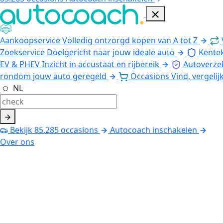
Aankoopservice
Volledig ontzorgd kopen van A tot Z
Zoekservice
Doelgericht naar jouw ideale auto
Kente
EV & PHEV
Inzicht in accustaat en rijbereik
Autoverze
rondom jouw auto geregeld
Occasions
Vind, vergelij
NL
Bekijk
85.285
occasions
Autocoach inschakelen
Over ons