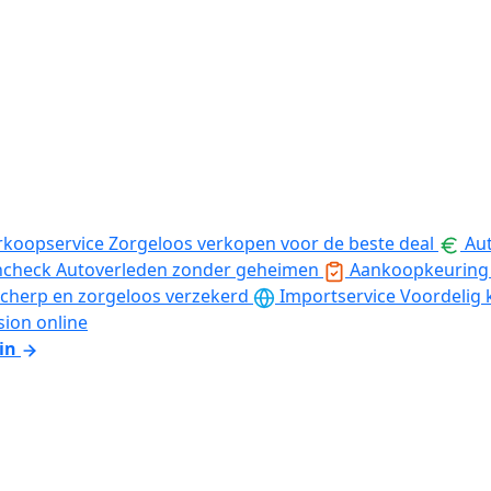
rkoopservice
Zorgeloos verkopen voor de beste deal
Aut
ncheck
Autoverleden zonder geheimen
Aankoopkeuring
cherp en zorgeloos verzekerd
Importservice
Voordelig 
sion online
in