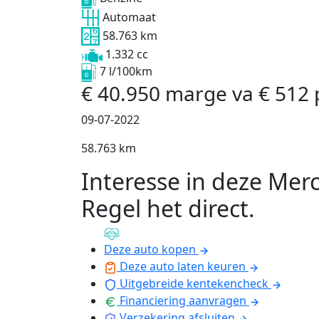
Automaat
58.763 km
1.332 cc
7 l/100km
€
40.950
marge
va
€
512
09-07-2022
58.763 km
Interesse in deze Mer
Regel het direct
.
Deze auto kopen
Deze auto laten keuren
Uitgebreide kentekencheck
Financiering aanvragen
Verzekering afsluiten