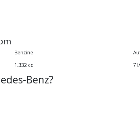
pm
Benzine
Au
1.332 cc
7 
cedes-Benz?