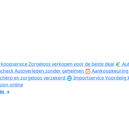
rkoopservice
Zorgeloos verkopen voor de beste deal
Aut
ncheck
Autoverleden zonder geheimen
Aankoopkeuring
cherp en zorgeloos verzekerd
Importservice
Voordelig 
sion online
in