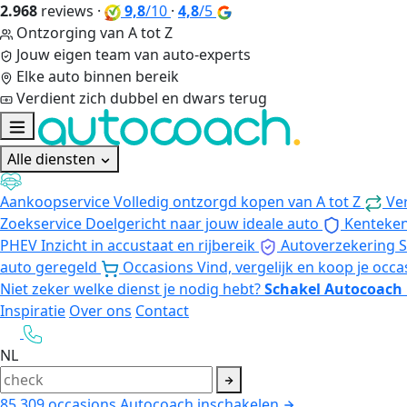
2.968
reviews
·
9,8
/10
·
4,8
/5
Ontzorging van A tot Z
Jouw eigen team van auto-experts
Elke auto binnen bereik
Verdient zich dubbel en dwars terug
Alle diensten
Aankoopservice
Volledig ontzorgd kopen van A tot Z
Ve
Zoekservice
Doelgericht naar jouw ideale auto
Kenteke
PHEV
Inzicht in accustaat en rijbereik
Autoverzekering
S
auto geregeld
Occasions
Vind, vergelijk en koop je occa
Niet zeker welke dienst je nodig hebt?
Schakel Autocoach 
Inspiratie
Over ons
Contact
NL
85.309
occasions
Autocoach inschakelen