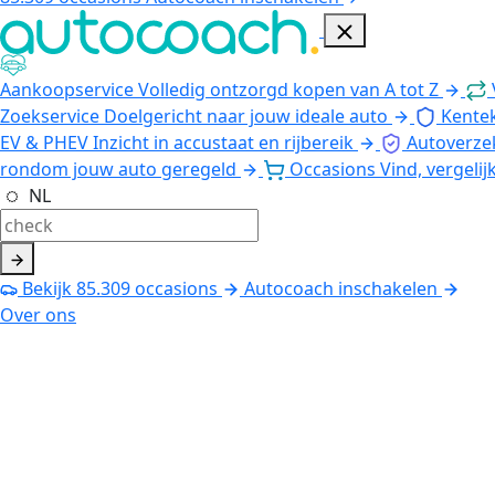
Aankoopservice
Volledig ontzorgd kopen van A tot Z
Zoekservice
Doelgericht naar jouw ideale auto
Kente
EV & PHEV
Inzicht in accustaat en rijbereik
Autoverze
rondom jouw auto geregeld
Occasions
Vind, vergelij
NL
Bekijk
85.309
occasions
Autocoach inschakelen
Over ons