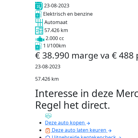
23-08-2023
Elektrisch en benzine
Automaat
57.426 km
2.000 cc
1 l/100km
€
38.990
marge
va
€
488
23-08-2023
57.426 km
Interesse in deze Mer
Regel het direct
.
Deze auto kopen
Deze auto laten keuren
Uitgebreide kentekencheck