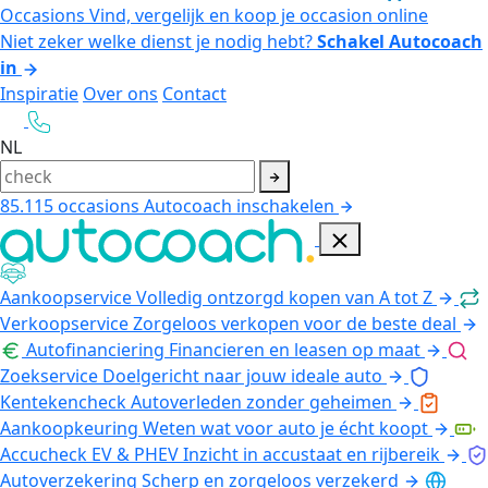
Occasions
Vind, vergelijk en koop je occasion online
Niet zeker welke dienst je nodig hebt?
Schakel Autocoach
in
Inspiratie
Over ons
Contact
NL
85.115
occasions
Autocoach inschakelen
Aankoopservice
Volledig ontzorgd kopen van A tot Z
Verkoopservice
Zorgeloos verkopen voor de beste deal
Autofinanciering
Financieren en leasen op maat
Zoekservice
Doelgericht naar jouw ideale auto
Kentekencheck
Autoverleden zonder geheimen
Aankoopkeuring
Weten wat voor auto je écht koopt
Accucheck EV & PHEV
Inzicht in accustaat en rijbereik
Autoverzekering
Scherp en zorgeloos verzekerd