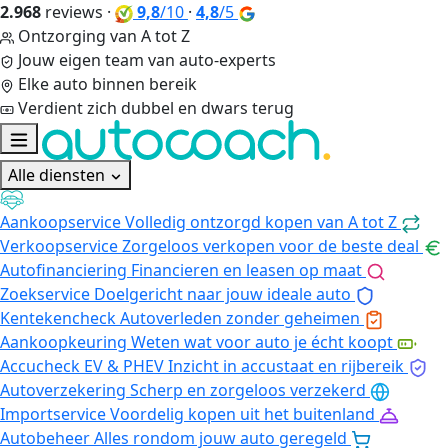
2.968
reviews
·
9,8
/10
·
4,8
/5
Ontzorging van A tot Z
Jouw eigen team van auto-experts
Elke auto binnen bereik
Verdient zich dubbel en dwars terug
Alle diensten
Aankoopservice
Volledig ontzorgd kopen van A tot Z
Verkoopservice
Zorgeloos verkopen voor de beste deal
Autofinanciering
Financieren en leasen op maat
Zoekservice
Doelgericht naar jouw ideale auto
Kentekencheck
Autoverleden zonder geheimen
Aankoopkeuring
Weten wat voor auto je écht koopt
Accucheck EV & PHEV
Inzicht in accustaat en rijbereik
Autoverzekering
Scherp en zorgeloos verzekerd
Importservice
Voordelig kopen uit het buitenland
Autobeheer
Alles rondom jouw auto geregeld