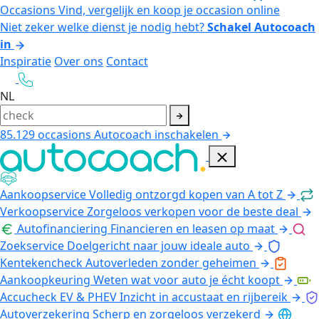
Occasions
Vind, vergelijk en koop je occasion online
Niet zeker welke dienst je nodig hebt?
Schakel Autocoach
in
Inspiratie
Over ons
Contact
NL
85.129
occasions
Autocoach inschakelen
Aankoopservice
Volledig ontzorgd kopen van A tot Z
Verkoopservice
Zorgeloos verkopen voor de beste deal
Autofinanciering
Financieren en leasen op maat
Zoekservice
Doelgericht naar jouw ideale auto
Kentekencheck
Autoverleden zonder geheimen
Aankoopkeuring
Weten wat voor auto je écht koopt
Accucheck EV & PHEV
Inzicht in accustaat en rijbereik
Autoverzekering
Scherp en zorgeloos verzekerd