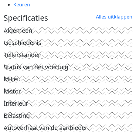
Keuren
Specificaties
Alles uitklappen
Algemeen
Geschiedenis
Tellerstanden
Status van het voertuig
Milieu
Motor
Interieur
Belasting
Autoverhaal van de aanbieder