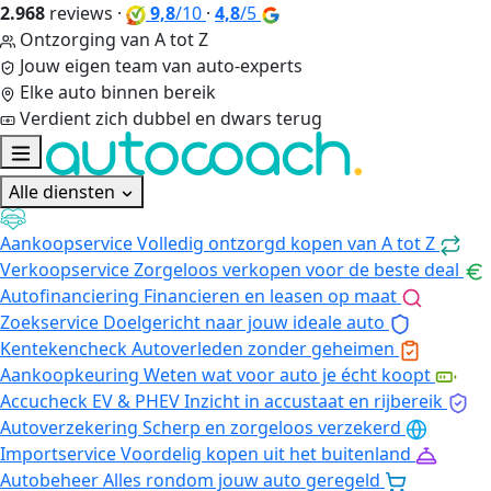
2.968
reviews
·
9,8
/10
·
4,8
/5
Ontzorging van A tot Z
Jouw eigen team van auto-experts
Elke auto binnen bereik
Verdient zich dubbel en dwars terug
Alle diensten
Aankoopservice
Volledig ontzorgd kopen van A tot Z
Verkoopservice
Zorgeloos verkopen voor de beste deal
Autofinanciering
Financieren en leasen op maat
Zoekservice
Doelgericht naar jouw ideale auto
Kentekencheck
Autoverleden zonder geheimen
Aankoopkeuring
Weten wat voor auto je écht koopt
Accucheck EV & PHEV
Inzicht in accustaat en rijbereik
Autoverzekering
Scherp en zorgeloos verzekerd
Importservice
Voordelig kopen uit het buitenland
Autobeheer
Alles rondom jouw auto geregeld