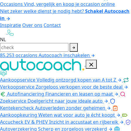
Occasions
Vind, vergelijk en koop je occasion online
Niet zeker welke dienst je nodig hebt?
Schakel Autocoach
in
Inspiratie
Over ons
Contact
NL
85.253
occasions
Autocoach inschakelen
Aankoopservice
Volledig ontzorgd kopen van A tot Z
Verkoopservice
Zorgeloos verkopen voor de beste deal
Autofinanciering
Financieren en leasen op maat
Zoekservice
Doelgericht naar jouw ideale auto
Kentekencheck
Autoverleden zonder geheimen
Aankoopkeuring
Weten wat voor auto je écht koopt
Accucheck EV & PHEV
Inzicht in accustaat en rijbereik
Autoverzekering
Scherp en zorgeloos verzekerd