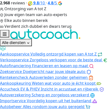
2.968
reviews
·
9,8
/10
·
4,8
/5
Ontzorging van A tot Z
Jouw eigen team van auto-experts
Elke auto binnen bereik
Verdient zich dubbel en dwars terug
Alle diensten
Aankoopservice
Volledig ontzorgd kopen van A tot Z
Verkoopservice
Zorgeloos verkopen voor de beste deal
Autofinanciering
Financieren en leasen op maat
Zoekservice
Doelgericht naar jouw ideale auto
Kentekencheck
Autoverleden zonder geheimen
Aankoopkeuring
Weten wat voor auto je écht koopt
Accucheck EV & PHEV
Inzicht in accustaat en rijbereik
Autoverzekering
Scherp en zorgeloos verzekerd
Importservice
Voordelig kopen uit het buitenland
Autobeheer
Alles rondom jouw auto geregeld