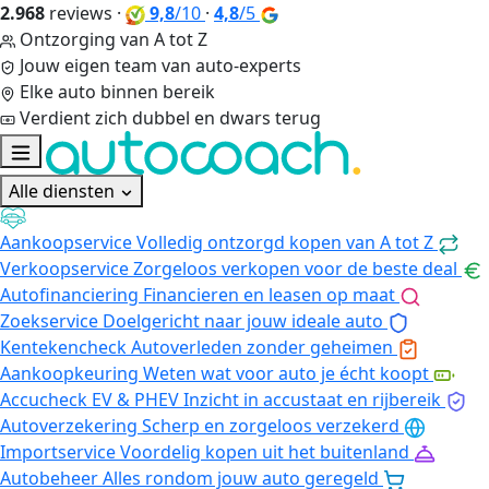
2.968
reviews
·
9,8
/10
·
4,8
/5
Ontzorging van A tot Z
Jouw eigen team van auto-experts
Elke auto binnen bereik
Verdient zich dubbel en dwars terug
Alle diensten
Aankoopservice
Volledig ontzorgd kopen van A tot Z
Verkoopservice
Zorgeloos verkopen voor de beste deal
Autofinanciering
Financieren en leasen op maat
Zoekservice
Doelgericht naar jouw ideale auto
Kentekencheck
Autoverleden zonder geheimen
Aankoopkeuring
Weten wat voor auto je écht koopt
Accucheck EV & PHEV
Inzicht in accustaat en rijbereik
Autoverzekering
Scherp en zorgeloos verzekerd
Importservice
Voordelig kopen uit het buitenland
Autobeheer
Alles rondom jouw auto geregeld