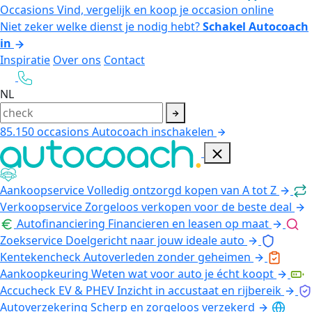
Occasions
Vind, vergelijk en koop je occasion online
Niet zeker welke dienst je nodig hebt?
Schakel Autocoach
in
Inspiratie
Over ons
Contact
NL
85.150
occasions
Autocoach inschakelen
Aankoopservice
Volledig ontzorgd kopen van A tot Z
Verkoopservice
Zorgeloos verkopen voor de beste deal
Autofinanciering
Financieren en leasen op maat
Zoekservice
Doelgericht naar jouw ideale auto
Kentekencheck
Autoverleden zonder geheimen
Aankoopkeuring
Weten wat voor auto je écht koopt
Accucheck EV & PHEV
Inzicht in accustaat en rijbereik
Autoverzekering
Scherp en zorgeloos verzekerd